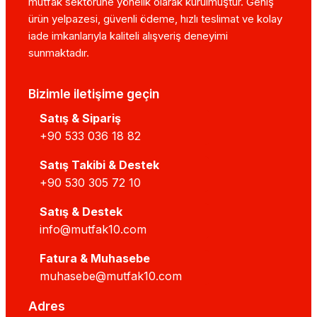
mutfak sektörüne yönelik olarak kurulmuştur. Geniş
ürün yelpazesi, güvenli ödeme, hızlı teslimat ve kolay
Giyotin tip bulaşık makinesi ile set altı arasındaki far
iade imkanlarıyla kaliteli alışveriş deneyimi
Mutfak10
ile Profesyonel Çöz
sunmaktadır.
mutfak10.com
, endüstriyel mutfak ihtiyaçlarınızda kal
Bizimle iletişime geçin
Satış & Sipariş
+90 533 036 18 82
Satış Takibi & Destek
+90 530 305 72 10
Satış & Destek
info@mutfak10.com
Fatura & Muhasebe
muhasebe@mutfak10.com
Adres