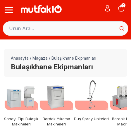
Skip
0
to
content
Anasayfa
/
Mağaza
/
Bulaşıkhane Ekipmanları
Bulaşıkhane Ekipmanları
Sanayi Tipi Bulaşık
Bardak Yıkama
Duş Sprey Üniteleri
Bardak Ku
Makineleri
Makineleri
Makinel