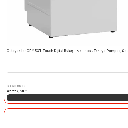
Öztiryakiler OBY 50T Touch Dijital Bulaşık Makinesi, Tahliye Pompalı, Set
164.511,60
TL
Orijinal
Şu
47.277,00
TL
fiyat:
andaki
164.511,60 TL.
fiyat:
47.277,00 TL.