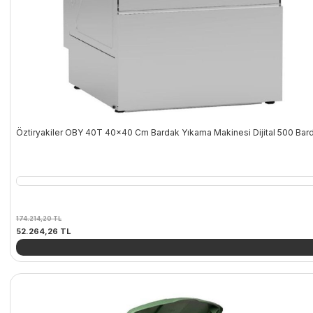
Öztiryakiler OBY 40T 40×40 Cm Bardak Yıkama Makinesi Dijital 500 Bar
174.214,20
TL
Orijinal
Şu
52.264,26
TL
fiyat:
andaki
174.214,20 TL.
fiyat:
52.264,26 TL.