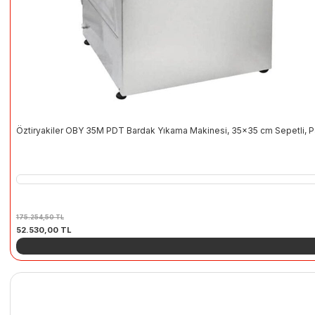
Öztiryakiler OBY 35M PDT Bardak Yıkama Makinesi, 35×35 cm Sepetli, Pa
175.254,50
TL
Orijinal
Şu
52.530,00
TL
fiyat:
andaki
175.254,50 TL.
fiyat:
52.530,00 TL.