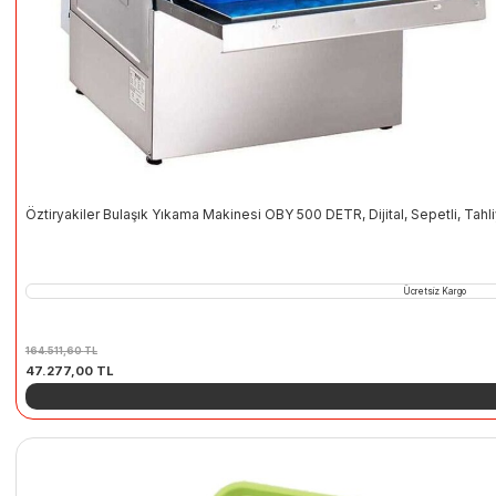
Öztiryakiler Bulaşık Yıkama Makinesi OBY 500 DETR, Dijital, Sepetli, Tah
Ücretsiz Kargo
164.511,60
TL
Orijinal
Şu
47.277,00
TL
fiyat:
andaki
164.511,60 TL.
fiyat:
47.277,00 TL.