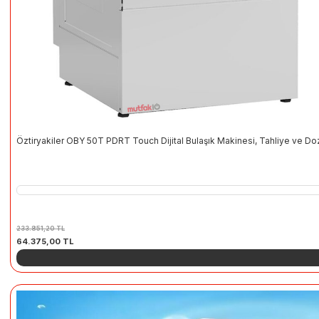
Öztiryakiler OBY 50T PDRT Touch Dijital Bulaşık Makinesi, Tahliy
233.851,20
TL
Orijinal
Şu
64.375,00
TL
fiyat:
andaki
233.851,20 TL.
fiyat:
64.375,00 TL.