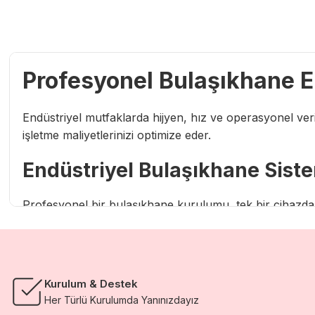
Profesyonel Bulaşıkhane E
Endüstriyel mutfaklarda hijyen, hız ve operasyonel veri
işletme maliyetlerinizi optimize eder.
Endüstriyel Bulaşıkhane Siste
Profesyonel bir bulaşıkhane kurulumu, tek bir cihazdan 
Sanayi Tipi Bulaşık Makineleri
:
Set altı, giyotin t
Bardak Yıkama Makineleri
:
Hassas cam ürünler için
Ön Hazırlık ve Duşlama Sprey Üniteleri
:
Bulaşıklar
Kurulum & Destek
Çatal Kaşık Parlatma Makineleri
:
Yıkama sonrası olu
Her Türlü Kurulumda Yanınızdayız
Paslanmaz Çelik Bulaşıkhane Tezgahları
:
Giriş ve 