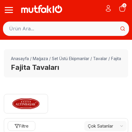
Skip
0
to
content
Anasayfa
/
Mağaza
/
Set Üstü Ekipmanlar
/
Tavalar
/
Fajita Taval
Fajita Tavaları
Filtre