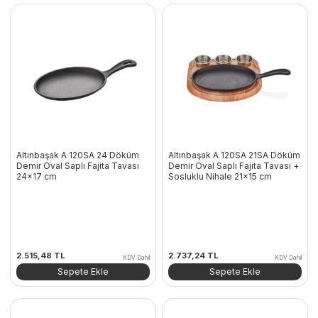
Altınbaşak A 120SA 24 Döküm
Altınbaşak A 120SA 21SA Döküm
Demir Oval Saplı Fajita Tavası
Demir Oval Saplı Fajita Tavası +
24×17 cm
Sosluklu Nihale 21×15 cm
2.515,48
TL
2.737,24
TL
KDV Dahil
KDV Dahil
Sepete Ekle
Sepete Ekle