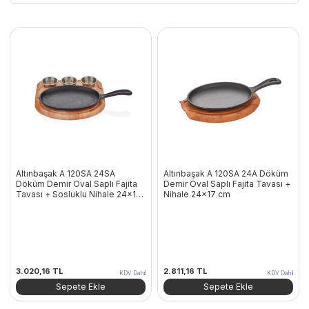
Altınbaşak A 120SA 24SA
Altınbaşak A 120SA 24A Döküm
Döküm Demir Oval Saplı Fajita
Demir Oval Saplı Fajita Tavası +
Tavası + Sosluklu Nihale 24×17
Nihale 24×17 cm
cm
3.020,16
TL
2.811,16
TL
KDV Dahil
KDV Dahil
Sepete Ekle
Sepete Ekle