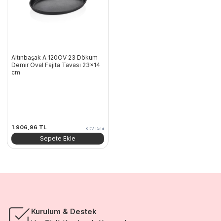
Altınbaşak A 120OV 23 Döküm
Demir Oval Fajita Tavası 23×14
cm
1.906,96
TL
KDV Dahil
Sepete Ekle
Kurulum & Destek