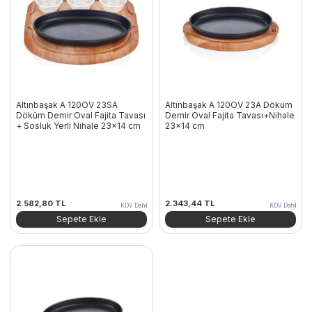
Altınbaşak A 120OV 23SA
Altınbaşak A 120OV 23A Döküm
Döküm Demir Oval Fajita Tavası
Demir Oval Fajita Tavası+Nihale
+ Sosluk Yerli Nihale 23×14 cm
23×14 cm
2.582,80
TL
2.343,44
TL
KDV Dahil
KDV Dahil
Sepete Ekle
Sepete Ekle