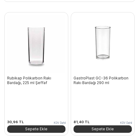
Rubikap Polikarbon Rakı
GastroPlast GC-36 Polikarbon
Bardağı, 225 ml Şeffaf
Rakı Bardağı 290 ml
30,96
TL
81,40
TL
KDV Dahil
KDV Dahil
Sepete Ekle
Sepete Ekle