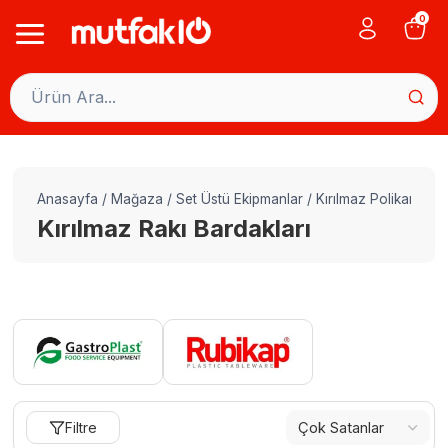
Skip
0
to
content
Anasayfa
/
Mağaza
/
Set Üstü Ekipmanlar
/
Kırılmaz Polikarbon 
Kırılmaz Rakı Bardakları
Filtre