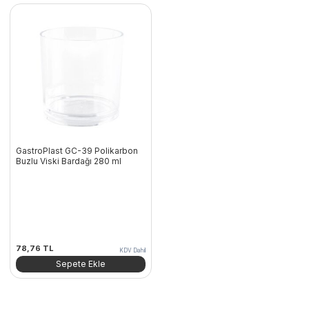
GastroPlast GC-39 Polikarbon
Buzlu Viski Bardağı 280 ml
78,76
TL
KDV Dahil
Sepete Ekle