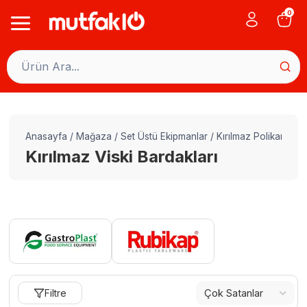
Skip
0
to
content
Anasayfa
/
Mağaza
/
Set Üstü Ekipmanlar
/
Kırılmaz Polikarbon 
Kırılmaz Viski Bardakları
Filtre