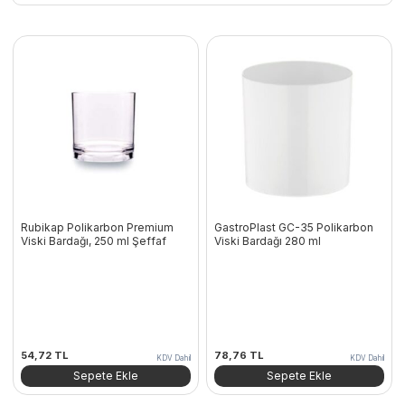
Rubikap Polikarbon Premium
GastroPlast GC-35 Polikarbon
Viski Bardağı, 250 ml Şeffaf
Viski Bardağı 280 ml
54,72
TL
78,76
TL
KDV Dahil
KDV Dahil
Sepete Ekle
Sepete Ekle