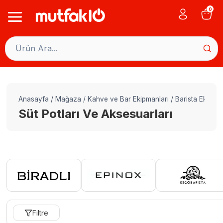
Skip
0
to
content
Anasayfa
/
Mağaza
/
Kahve ve Bar Ekipmanları
/
Barista Ekipman
Süt Potları Ve Aksesuarları
Filtre