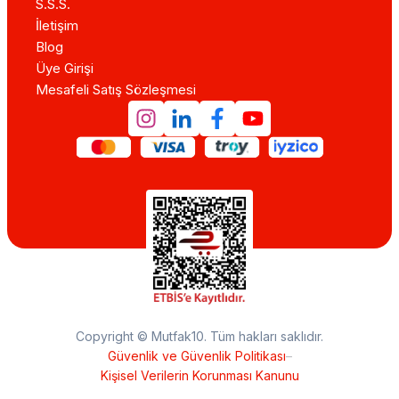
S.S.S.
İletişim
Blog
Üye Girişi
Mesafeli Satış Sözleşmesi
Copyright © Mutfak10. Tüm hakları saklıdır.
Güvenlik ve Güvenlik Politikası
–
Kişisel Verilerin Korunması Kanunu