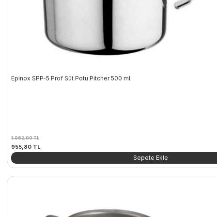
Epinox SPP-5 Prof Süt Potu Pitcher 500 ml
1.062,00
TL
Orijinal
Şu
955,80
TL
fiyat:
andaki
Sepete Ekle
1.062,00 TL.
fiyat:
955,80 TL.