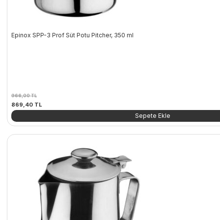
Epinox SPP-3 Prof Süt Potu Pitcher, 350 ml
966,00
TL
Orijinal
Şu
869,40
TL
fiyat:
andaki
Sepete Ekle
966,00 TL.
fiyat:
869,40 TL.