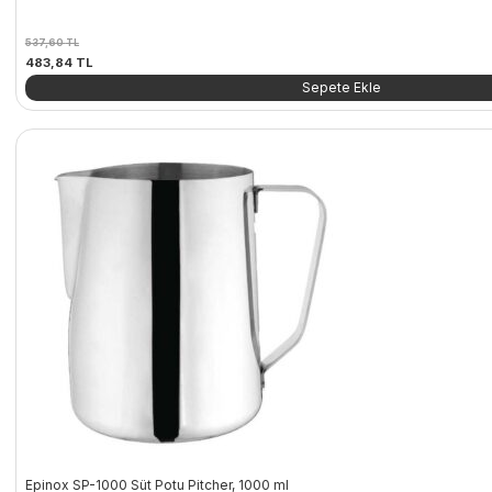
537,60
TL
Orijinal
Şu
483,84
TL
fiyat:
andaki
Sepete Ekle
537,60 TL.
fiyat:
483,84 TL.
Epinox SP-1000 Süt Potu Pitcher, 1000 ml