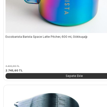
Escobarista Barista Space Latte Pitcher, 600 ml, Gökkuşağı
3.432,00
TL
Orijinal
Şu
2.745,60
TL
fiyat:
andaki
Sepete Ekle
3.432,00 TL.
fiyat:
2.745,60 TL.