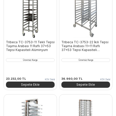
Tribeca TC-3753-11 Tekli Tepsi
Tribeca TC-3753-22 İkili Tepsi
Taşıma Arabası 11 Raflı 37×53
Taşıma Arabası 11+11 Raflı
Tepsi Kapasiteli Alüminyum
37×53 Tepsi Kapasiteli
Alüminyum
Ücretsiz Kargo
Ücretsiz Kargo
23.232,00
TL
36.960,00
TL
KDV Dahil
KDV Dahil
Sepete Ekle
Sepete Ekle