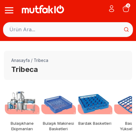
Skip
0
to
content
Anasayfa
/
Tribeca
Tribeca
Bulaşıkhane
Bulaşık Makinesi
Bardak Basketleri
Baske
Ekipmanları
Basketleri
Yükseltic