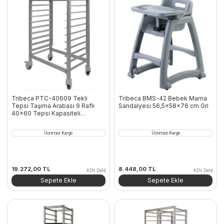
Tribeca PTC-40609 Tekli
Tribeca BMS-42 Bebek Mama
Tepsi Taşıma Arabası 9 Raflı
Sandalyesi 56,5x58x76 cm Gri
40×60 Tepsi Kapasiteli
Alüminyum
Ücretsiz Kargo
Ücretsiz Kargo
19.272,00
TL
8.448,00
TL
KDV Dahil
KDV Dahil
Sepete Ekle
Sepete Ekle