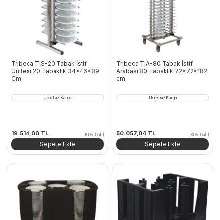
Tribeca TIS-20 Tabak İstif
Tribeca TIA-80 Tabak İstif
Ünitesi 20 Tabaklık 34x46x89
Arabası 80 Tabaklık 72x72x182
Cm
cm
Ücretsiz Kargo
Ücretsiz Kargo
19.514,00
TL
50.057,04
TL
KDV Dahil
KDV Dahil
Sepete Ekle
Sepete Ekle