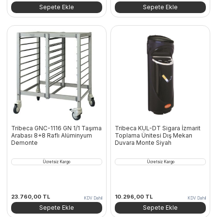
Sepete Ekle
Sepete Ekle
Tribeca GNC-1116 GN 1/1 Taşıma
Tribeca KUL-DT Sigara İzmarit
Arabası 8+8 Raflı Alüminyum
Toplama Ünitesi Dış Mekan
Demonte
Duvara Monte Siyah
Ücretsiz Kargo
Ücretsiz Kargo
23.760,00
TL
10.296,00
TL
KDV Dahil
KDV Dahil
Sepete Ekle
Sepete Ekle