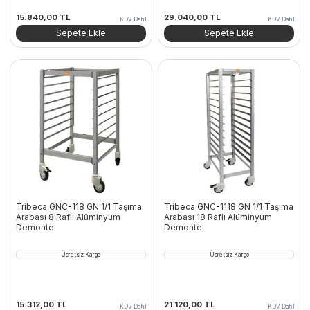
15.840,00
TL
29.040,00
TL
KDV Dahil
KDV Dahil
Sepete Ekle
Sepete Ekle
Tribeca GNC-118 GN 1/1 Taşıma
Tribeca GNC-1118 GN 1/1 Taşıma
Arabası 8 Raflı Alüminyum
Arabası 18 Raflı Alüminyum
Demonte
Demonte
Ücretsiz Kargo
Ücretsiz Kargo
15.312,00
TL
21.120,00
TL
KDV Dahil
KDV Dahil