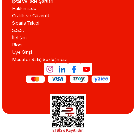
İptal ve İade Şartları
Hakkımızda
Gizlilik ve Güvenlik
Sipariş Takibi
S.S.S.
İletişim
Blog
Üye Girişi
Mesafeli Satış Sözleşmesi