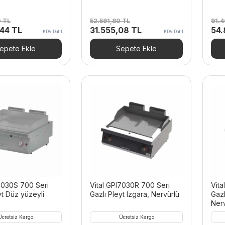
0
TL
52.591,80
TL
91.
Şu
Orijinal
Şu
Orij
,44
TL
31.555,08
TL
54
KDV Dahil
KDV Dahil
andaki
fiyat:
andaki
fiya
40 TL.
fiyat:
52.591,80 TL.
fiyat:
91.
epete Ekle
Sepete Ekle
50.725,44 TL.
31.555,08 TL.
I7030S 700 Seri
Vital GPI7030R 700 Seri
Vita
yt Düz yüzeyli
Gazlı Pleyt Izgara, Nervürlü
Gazl
Nerv
Ücretsiz Kargo
Ücretsiz Kargo