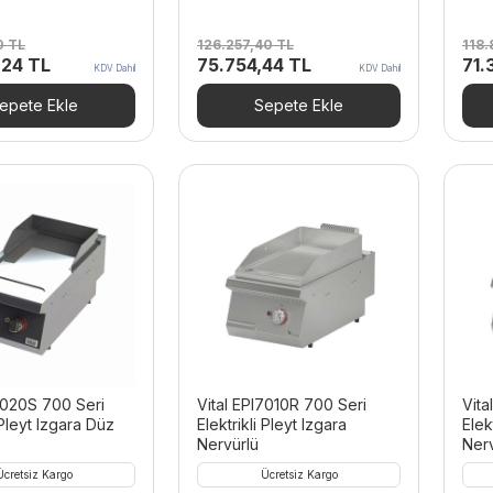
40
TL
126.257,40
TL
118.
Şu
Orijinal
Şu
Orij
,24
TL
75.754,44
TL
71.
KDV Dahil
KDV Dahil
andaki
fiyat:
andaki
fiya
40 TL.
fiyat:
126.257,40 TL.
fiyat:
118
epete Ekle
Sepete Ekle
66.855,24 TL.
75.754,44 TL.
7020S 700 Seri
Vital EPI7010R 700 Seri
Vita
 Pleyt Izgara Düz
Elektrikli Pleyt Izgara
Elek
Nervürlü
Nerv
Ücretsiz Kargo
Ücretsiz Kargo