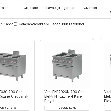
aralar
Grill Plate
Lavataşlı Izgaralar
Kuzineler
D
ün Kargo
Kampanyadakiler
43 adet ürün listelendi
F7030 700 Seri
Vital EKF7020K 700 Seri
Vit
i Kuzine 6 Yuvarlak
Elektrikli Kuzine 4 Kare
Elek
Pleytli
Pleyt
Ücretsiz Kargo
Ücretsiz Kargo