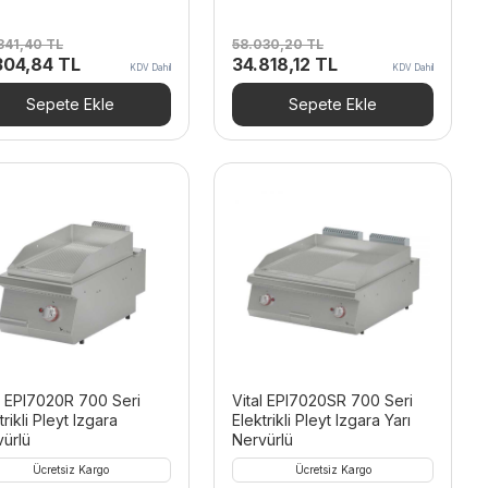
841,40
TL
58.030,20
TL
inal
Şu
Orijinal
Şu
304,84
TL
34.818,12
TL
KDV Dahil
KDV Dahil
t:
andaki
fiyat:
andaki
.841,40 TL.
fiyat:
58.030,20 TL.
fiyat:
Sepete Ekle
Sepete Ekle
71.304,84 TL.
34.818,12 TL.
l EPI7020R 700 Seri
Vital EPI7020SR 700 Seri
trikli Pleyt Izgara
Elektrikli Pleyt Izgara Yarı
ürlü
Nervürlü
Ücretsiz Kargo
Ücretsiz Kargo