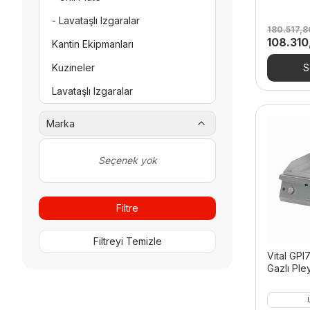
- Lavataşlı Izgaralar
180.517,
Orijinal
108.31
Kantin Ekipmanları
fiyat:
180.517,
Kuzineler
S
Lavataşlı Izgaralar
Pastane Ekipmanları
Marka
Patates Dinlendirmeler
Seçenek yok
Pizzacı Ekipmanları
Pişirme Ekipmanları
Filtre
- Endüstriyel Fritözler
- Izgaralar
Filtreyi Temizle
- Kuzineler
Vital GP
Gazlı Ple
- Patates Dinlendirmeler
- Sanayi Tipi Ocaklar