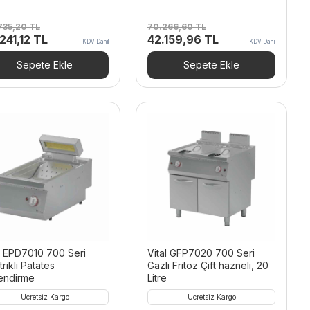
735,20
TL
70.266,60
TL
inal
Şu
Orijinal
Şu
241,12
TL
42.159,96
TL
KDV Dahil
KDV Dahil
t:
andaki
fiyat:
andaki
.735,20 TL.
fiyat:
70.266,60 TL.
fiyat:
Sepete Ekle
Sepete Ekle
80.241,12 TL.
42.159,96 TL.
l EPD7010 700 Seri
Vital GFP7020 700 Seri
trikli Patates
Gazlı Fritöz Çift hazneli, 20
lendirme
Litre
Ücretsiz Kargo
Ücretsiz Kargo