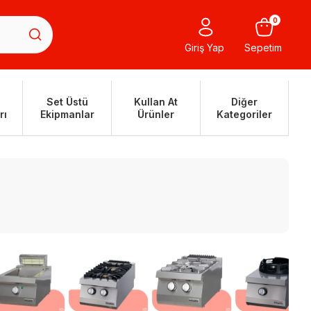
0
Giriş Yap
Sepetim
Set Üstü
Kullan At
Diğer
rı
Ekipmanlar
Ürünler
Kategoriler