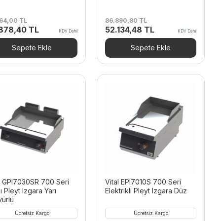
464,00
TL
86.890,80
TL
inal
Şu
Orijinal
Şu
.878,40
TL
52.134,48
TL
KDV Dahil
KDV Dahil
t:
andaki
fiyat:
andaki
464,00 TL.
fiyat:
86.890,80 TL.
fiyat:
Sepete Ekle
Sepete Ekle
54.878,40 TL.
52.134,48 TL.
l GPI7030SR 700 Seri
Vital EPI7010S 700 Seri
ı Pleyt Izgara Yarı
Elektrikli Pleyt Izgara Düz
ürlü
Ücretsiz Kargo
Ücretsiz Kargo