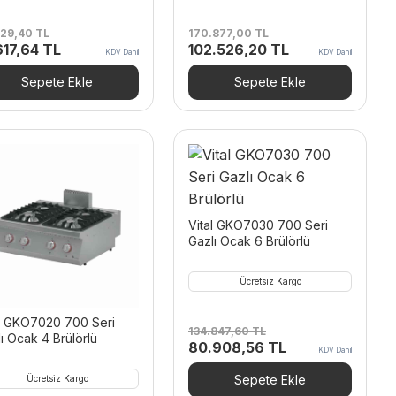
029,40
TL
170.877,00
TL
inal
Şu
Orijinal
Şu
617,64
TL
102.526,20
TL
KDV Dahil
KDV Dahil
t:
andaki
fiyat:
andaki
029,40 TL.
fiyat:
170.877,00 TL.
fiyat:
Sepete Ekle
Sepete Ekle
21.617,64 TL.
102.526,20 TL.
Vital GKO7030 700 Seri
Gazlı Ocak 6 Brülörlü
Ücretsiz Kargo
al GKO7020 700 Seri
134.847,60
TL
ı Ocak 4 Brülörlü
Orijinal
Şu
80.908,56
TL
KDV Dahil
fiyat:
andaki
134.847,60 TL.
fiyat:
Sepete Ekle
Ücretsiz Kargo
80.908,56 TL.