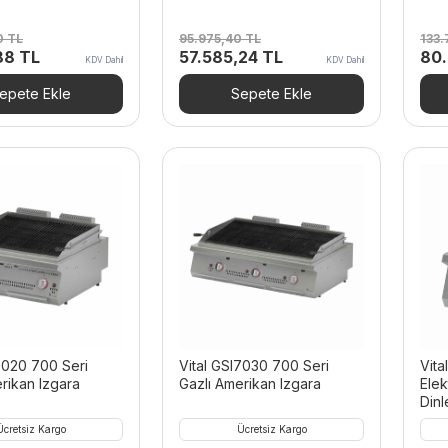
0
TL
95.975,40
TL
133.
Şu
Orijinal
Şu
Orij
,88
TL
57.585,24
TL
80.
KDV Dahil
KDV Dahil
andaki
fiyat:
andaki
fiya
80 TL.
fiyat:
95.975,40 TL.
fiyat:
133
epete Ekle
Sepete Ekle
38.414,88 TL.
57.585,24 TL.
7020 700 Seri
Vital GSI7030 700 Seri
Vita
rikan Izgara
Gazlı Amerikan Izgara
Elek
Din
Ücretsiz Kargo
Ücretsiz Kargo