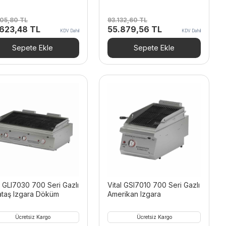
705,80
TL
93.132,60
TL
inal
Şu
Orijinal
Şu
.623,48
TL
55.879,56
TL
KDV Dahil
KDV Dahil
t:
andaki
fiyat:
andaki
705,80 TL.
fiyat:
93.132,60 TL.
fiyat:
Sepete Ekle
Sepete Ekle
58.623,48 TL.
55.879,56 TL.
l GLI7030 700 Seri Gazlı
Vital GSI7010 700 Seri Gazlı
ataş Izgara Döküm
Amerikan Izgara
Ücretsiz Kargo
Ücretsiz Kargo