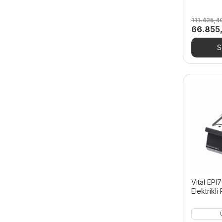
111.425,
Orijinal
66.855
fiyat:
111.425,
S
Vital EPI
Elektrikli