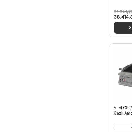
64.024,8
Orijinal
38.414
fiyat:
64.024,
S
Vital GSI
Gazlı Ame