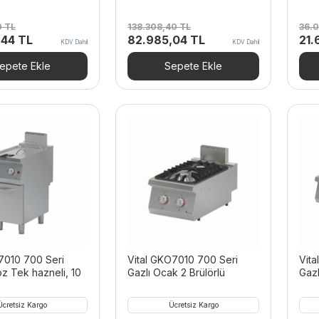
0
TL
138.308,40
TL
36.
Şu
Orijinal
Şu
Orij
,44
TL
82.985,04
TL
21.
KDV Dahil
KDV Dahil
andaki
fiyat:
andaki
fiya
40 TL.
fiyat:
138.308,40 TL.
fiyat:
36.
epete Ekle
Sepete Ekle
59.995,44 TL.
82.985,04 TL.
P7010 700 Seri
Vital GKO7010 700 Seri
Vit
töz Tek hazneli, 10
Gazlı Ocak 2 Brülörlü
Gazl
Ücretsiz Kargo
Ücretsiz Kargo