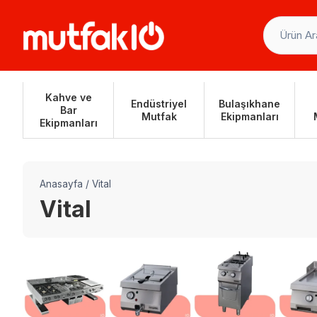
Skip
to
content
Kahve ve
Endüstriyel
Bulaşıkhane
Bar
Mutfak
Ekipmanları
Ekipmanları
Anasayfa
/
Vital
Vital