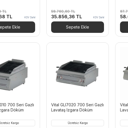
0
TL
59.760,60
TL
97.
Şu
Orijinal
Şu
Orij
,68
TL
35.856,36
TL
58
KDV Dahil
KDV Dahil
andaki
fiyat:
andaki
fiya
80 TL.
fiyat:
59.760,60 TL.
fiyat:
97.
epete Ekle
Sepete Ekle
54.544,68 TL.
35.856,36 TL.
7010 700 Seri Gazlı
Vital GLI7020 700 Seri Gazlı
Vita
Izgara Döküm
Lavataş Izgara Döküm
Lav
Ücretsiz Kargo
Ücretsiz Kargo