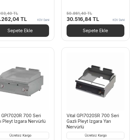
103,40
TL
50.861,40
TL
inal
Şu
Orijinal
Şu
.262,04
TL
30.516,84
TL
KDV Dahil
KDV Dahil
t:
andaki
fiyat:
andaki
.103,40 TL.
fiyat:
50.861,40 TL.
fiyat:
Sepete Ekle
Sepete Ekle
130.262,04 TL.
30.516,84 TL.
l GPI7020R 700 Seri
Vital GPI7020SR 700 Seri
ı Pleyt Izgara Nervürlü
Gazlı Pleyt Izgara Yarı
Nervürlü
Ücretsiz Kargo
Ücretsiz Kargo