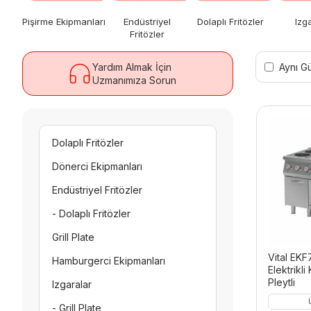
Pişirme Ekipmanları
Endüstriyel
Dolaplı Fritözler
Izg
Fritözler
Aynı G
Yardım Almak İçin
Uzmanımıza Sorun
Dolaplı Fritözler
Dönerci Ekipmanları
Endüstriyel Fritözler
- Dolaplı Fritözler
Grill Plate
Vital EK
Hamburgerci Ekipmanları
Elektrikl
Pleytli
Izgaralar
- Grill Plate