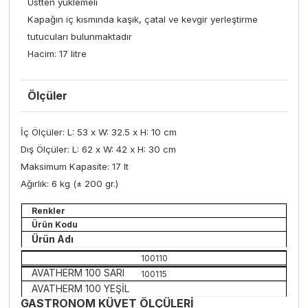
Üstten yüklemeli
Kapağın iç kısmında kaşık, çatal ve kevgir yerleştirme
tutucuları bulunmaktadır
Hacim: 17 litre
Ölçüler
İç Ölçüler:
L: 53 x W: 32.5 x H: 10 cm
Dış Ölçüler
: L: 62 x W: 42 x H: 30 cm
Maksimum Kapasite:
17 lt
Ağırlık
: 6 kg (± 200 gr.)
Renkler
Ürün Kodu
Ürün Adı
100110
AVATHERM 100 SARI
100115
AVATHERM 100 YEŞİL
GASTRONOM KÜVET ÖLÇÜLERİ