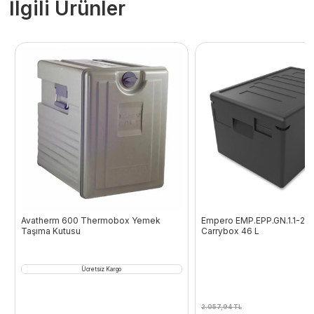
İlgili Ürünler
Avatherm 600 Thermobox Yemek
Empero EMP.EPP.GN.1.1-20
Taşıma Kutusu
Carrybox 46 L
Ücretsiz Kargo
2.057,94
TL