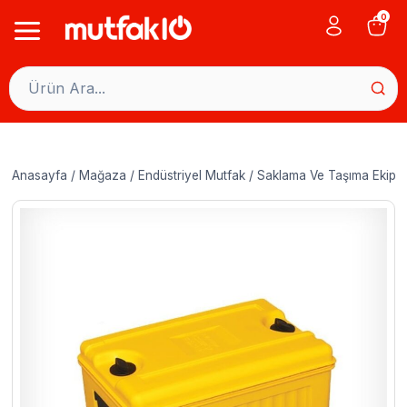
Skip
0
to
content
Anasayfa
/
Mağaza
/
Endüstriyel Mutfak
/
Saklama Ve Taşıma Ekipma