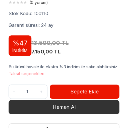
(0 yorum)
Stok Kodu: 100110
Garanti süresi: 24 ay
%47
13.500,00
TL
İNDİRİM
Orijinal
Şu
7.150,00
TL
fiyat:
andaki
Bu ürünü havale ile ekstra %3 indirim ile satın alabilirsiniz.
13.500,00 TL.
fiyat:
Taksit seçenekleri
7.150,00 TL.
Avatherm
Sepete Ekle
100
Thermobox
Hemen Al
adet