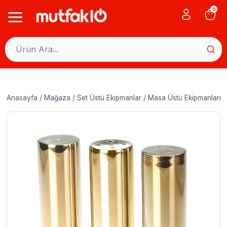
Skip
0
to
content
Anasayfa
/
Mağaza
/
Set Üstü Ekipmanlar
/
Masa Üstü Ekipmanları
/