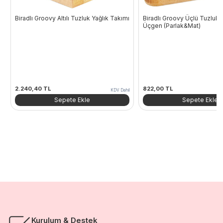
Biradlı Groovy Altılı Tuzluk Yağlık Takımı
Biradlı Groovy Üçlü Tuzluk 
Üçgen (Parlak&Mat)
2.240,40
TL
822,00
TL
KDV Dahil
Sepete Ekle
Sepete Ekle
Kurulum & Destek