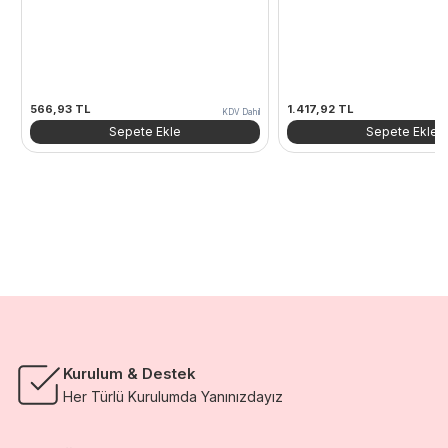
566,93
TL
1.417,92
TL
KDV Dahil
Sepete Ekle
Sepete Ekle
Kurulum & Destek
Her Türlü Kurulumda Yanınızdayız