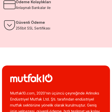
Ödeme Kolaylıkları
Anlaşmalı Bankalar ile
Güvenli Ödeme
256bit SSL Sertifikası
Mutfak10.com, 2020’nin üçüncü çeyreğinde Arlinoks
Endüstriyel Mutfak Ltd. Şti. tarafından endüstriyel
mutfak sektörüne yönelik olarak kurulmuştur. Geniş
ürün yelpazesi, güvenli ödeme, hızlı teslimat ve kolay