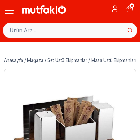
Skip
0
to
content
Anasayfa
/
Mağaza
/
Set Üstü Ekipmanlar
/
Masa Üstü Ekipmanları
/