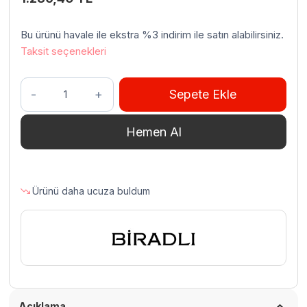
Bu ürünü havale ile ekstra %3 indirim ile satın alabilirsiniz.
Taksit seçenekleri
Biradlı
Sepete Ekle
GRV-
64
Hemen Al
Ahşap
Standlı
Kare
Tuzluk
Ürünü daha ucuza buldum
Takımı,
4'lü
adet
Açıklama