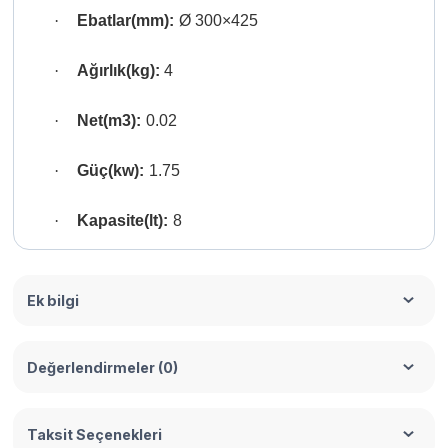
·
Ebatlar(mm):
Ø 300×425
·
Ağırlık(kg):
4
·
Net(m3):
0.02
·
Güç(kw):
1.75
·
Kapasite(lt):
8
Ek bilgi
Değerlendirmeler (0)
Taksit Seçenekleri