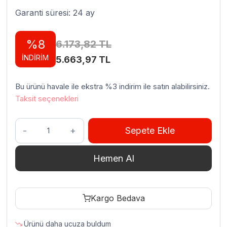
Garanti süresi: 24 ay
%8
6.173,82
TL
İNDİRİM
Orijinal
Şu
5.663,97
TL
fiyat:
andaki
Bu ürünü havale ile ekstra %3 indirim ile satın alabilirsiniz.
6.173,82 TL.
fiyat:
Taksit seçenekleri
5.663,97 TL.
Empero
Sepete Ekle
EMP.CY.80
Çay
Hemen Al
Makinesi
80
Bardak
Kargo Bedava
Kapasiteli
8
Ürünü daha ucuza buldum
Lt