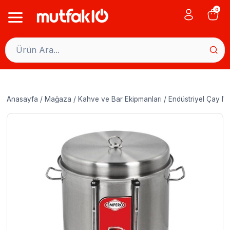
Skip
0
to
content
Anasayfa
/
Mağaza
/
Kahve ve Bar Ekipmanları
/
Endüstriyel Çay Ma