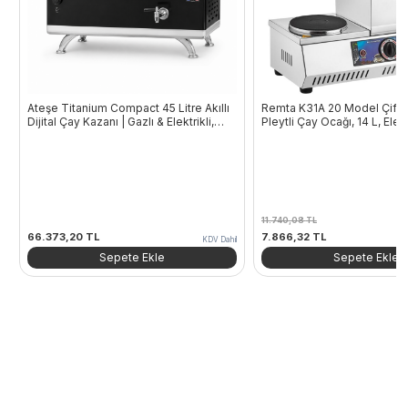
Ateşe Titanium Compact 45 Litre Akıllı
Remta K31A 20 Model Çift D
Dijital Çay Kazanı | Gazlı & Elektrikli,
Pleytli Çay Ocağı, 14 L, Elekt
Statik Boyalı, 4 Demlikli Endüstriyel Çay
Makinesi
11.740,08
TL
Orijinal
Şu
66.373,20
TL
7.866,32
TL
KDV Dahil
fiyat:
andaki
Sepete Ekle
Sepete Ekle
11.740,08 TL.
fiyat:
7.866,32 TL.