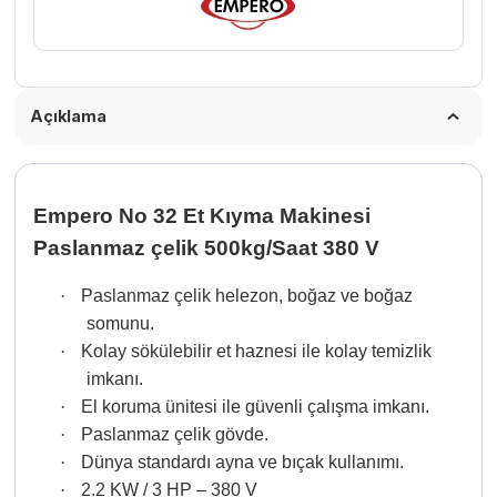
adet
Açıklama
Empero No 32 Et Kıyma Makinesi
Paslanmaz çelik 500kg/Saat 380 V
·
Paslanmaz çelik helezon, boğaz ve boğaz
somunu.
·
Kolay sökülebilir et haznesi ile kolay temizlik
imkanı.
·
El koruma ünitesi ile güvenli çalışma imkanı.
·
Paslanmaz çelik gövde.
·
Dünya standardı ayna ve bıçak kullanımı.
·
2.2 KW / 3 HP – 380 V