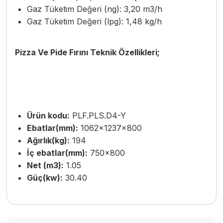
Gaz Tüketim Değeri (ng): 3,20 m3/h
Gaz Tüketim Değeri (lpg): 1,48 kg/h
Pizza Ve Pide Fırını Teknik Özellikleri;
Ürün kodu:
PLF.PLS.D4-Y
Ebatlar(mm):
1062x1237x800
Ağırlık(kg):
194
İç ebatlar(mm):
750×800
Net (m3):
1.05
Güç(kw):
30.40