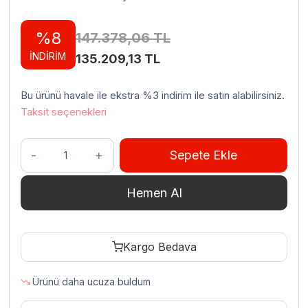
%8
147.378,06
TL
İNDİRİM
Orijinal
Şu
135.209,13
TL
fiyat:
andaki
Bu ürünü havale ile ekstra %3 indirim ile satın alabilirsiniz.
147.378,06 TL.
fiyat:
Taksit seçenekleri
135.209,13 TL.
Empero
Sepete Ekle
PLF.PLS.D4-
Y
Hemen Al
Pizza
Ve
Pide
Kargo Bedava
Fırını
Gazlı
Ürünü daha ucuza buldum
106x123x80
Cm