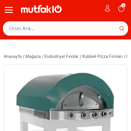
Skip
0
to
content
Anasayfa
/
Mağaza
/
Endüstriyel Fırınlar
/
Kubbeli Pizza Fırınları
/
Em