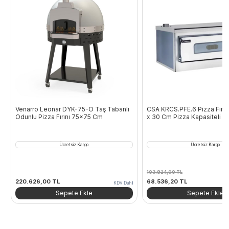
Venarro Leonar DYK-75-O Taş Tabanlı
CSA KRCS.PFE.6 Pizza Fırını
Odunlu Pizza Fırını 75×75 Cm
x 30 Cm Pizza Kapasiteli Ele
Ücretsiz Kargo
Ücretsiz Kargo
103.824,00
TL
Orijinal
Şu
220.626,00
TL
68.536,20
TL
KDV Dahil
fiyat:
andaki
Sepete Ekle
Sepete Ekle
103.824,00 TL.
fiyat:
68.536,20 TL.