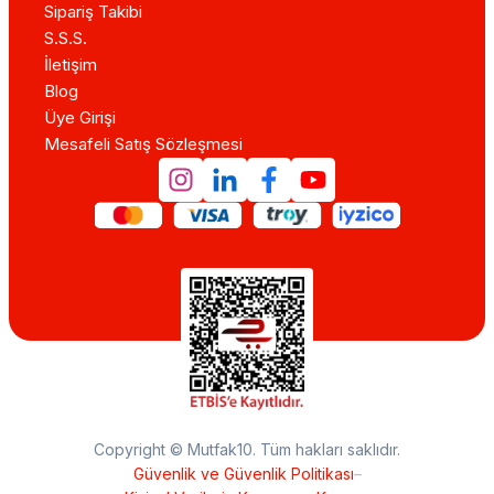
Sipariş Takibi
S.S.S.
İletişim
Blog
Üye Girişi
Mesafeli Satış Sözleşmesi
Copyright © Mutfak10. Tüm hakları saklıdır.
Güvenlik ve Güvenlik Politikası
–