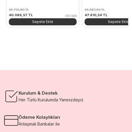
46.720,80
TL
66.867,60
TL
Orijinal
Şu
Orijinal
Şu
40.086,57
TL
47.810,54
TL
KDV Dahil
fiyat:
andaki
fiyat:
andaki
Sepete Ekle
Sepete Ekle
46.720,80 TL.
fiyat:
66.867,60 TL.
fiyat:
40.086,57 TL.
47.810,54 TL.
Kurulum & Destek
Her Türlü Kurulumda Yanınızdayız
Ödeme Kolaylıkları
Anlaşmalı Bankalar ile