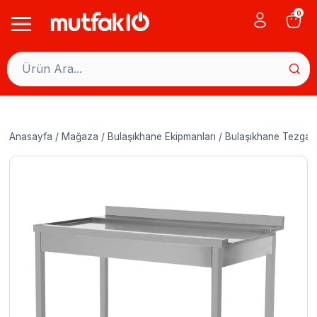
Skip
0
to
content
Anasayfa
/
Mağaza
/
Bulaşıkhane Ekipmanları
/
Bulaşıkhane Tezgahl