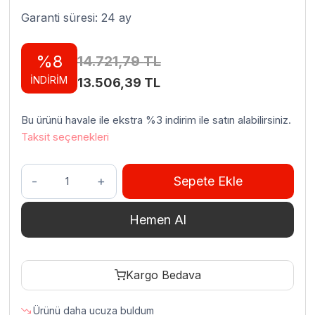
Garanti süresi: 24 ay
%8
14.721,79
TL
İNDİRİM
Orijinal
Şu
13.506,39
TL
fiyat:
andaki
Bu ürünü havale ile ekstra %3 indirim ile satın alabilirsiniz.
14.721,79 TL.
fiyat:
Taksit seçenekleri
13.506,39 TL.
Empero
Sepete Ekle
Soldan
Çıkışlı
Hemen Al
Bulaşık
Maki̇nesi̇
Çıkış
Kargo Bedava
Tezgahı
Taban
Ürünü daha ucuza buldum
Raflı