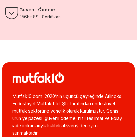
Güvenli Ödeme
256bit SSL Sertifikası
Mutfak10.com, 2020’nin üçüncü çeyreğinde Arlinoks
Endüstriyel Mutfak Ltd. Şti. tarafından endüstriyel
mutfak sektörüne yönelik olarak kurulmuştur. Geniş
ürün yelpazesi, güvenli ödeme, hızlı teslimat ve kolay
iade imkanlarıyla kaliteli alışveriş deneyimi
sunmaktadır.