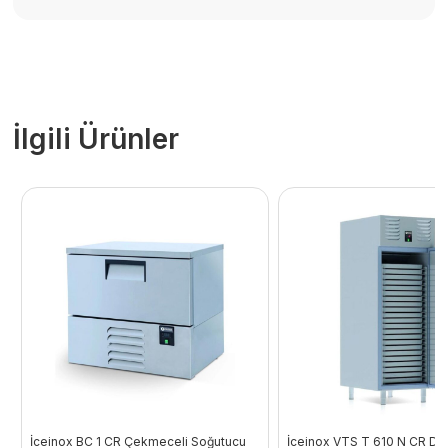
İlgili Ürünler
İceinox BC 1 CR Çekmeceli Soğutucu
İceinox VTS T 610 N CR Dik 