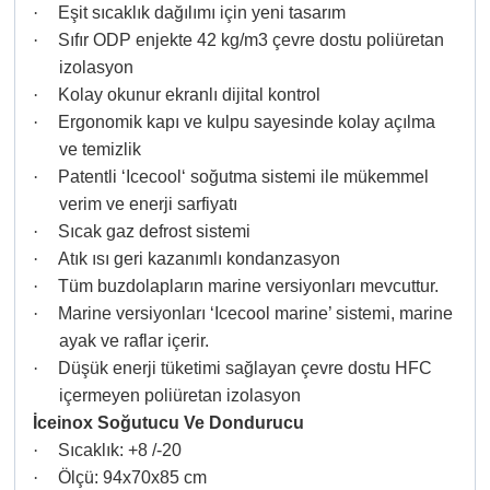
·
Eşit sıcaklık dağılımı için yeni tasarım
·
Sıfır ODP enjekte 42 kg/m3 çevre dostu poliüretan
izolasyon
·
Kolay okunur ekranlı dijital kontrol
·
Ergonomik kapı ve kulpu sayesinde kolay açılma
ve temizlik
·
Patentli ‘Icecool‘ soğutma sistemi ile mükemmel
verim ve enerji sarfiyatı
·
Sıcak gaz defrost sistemi
·
Atık ısı geri kazanımlı kondanzasyon
·
Tüm buzdolapların marine versiyonları mevcuttur.
·
Marine versiyonları ‘Icecool marine’ sistemi, marine
ayak ve raflar içerir.
·
Düşük enerji tüketimi sağlayan çevre dostu HFC
içermeyen poliüretan izolasyon
İceinox Soğutucu Ve Dondurucu
·
Sıcaklık: +8 /-20
·
Ölçü: 94x70x85 cm