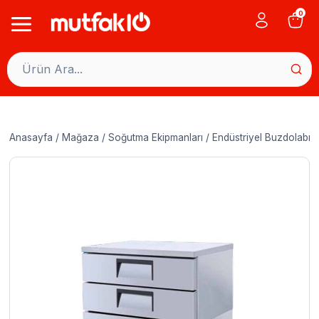
Skip
0
to
content
Anasayfa
/
Mağaza
/
Soğutma Ekipmanları
/
Endüstriyel Buzdolabı
/