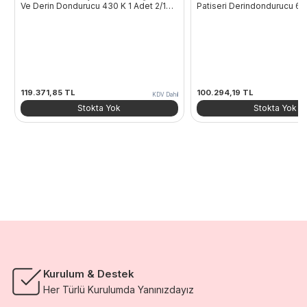
Ve Derin Dondurucu 430 K 1 Adet 2/1
Patiseri Derindondurucu 61
GN 200 Kapasiteli
119.371,85
TL
100.294,19
TL
KDV Dahil
Stokta Yok
Stokta Yok
Kurulum & Destek
Her Türlü Kurulumda Yanınızdayız