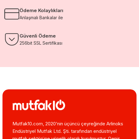
Ödeme Kolaylıkları
Anlaşmalı Bankalar ile
Güvenli Ödeme
256bit SSL Sertifikası
Mutfak10.com, 2020’nin üçüncü çeyreğinde Arlinoks
Endüstriyel Mutfak Ltd. Şti. tarafından endüstriyel
mutfak sektörüne yönelik olarak kurulmuştur. Geniş