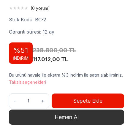
(0 yorum)
Stok Kodu: BC-2
Garanti süresi: 12 ay
%51
238.800,00
TL
İNDİRİM
Orijinal
Şu
117.012,00
TL
fiyat:
andaki
Bu ürünü havale ile ekstra %3 indirim ile satın alabilirsiniz.
238.800,00 TL.
fiyat:
Taksit seçenekleri
117.012,00 TL.
İceinox
Sepete Ekle
BC
2
Hemen Al
Çekmeceli
Soğutucu