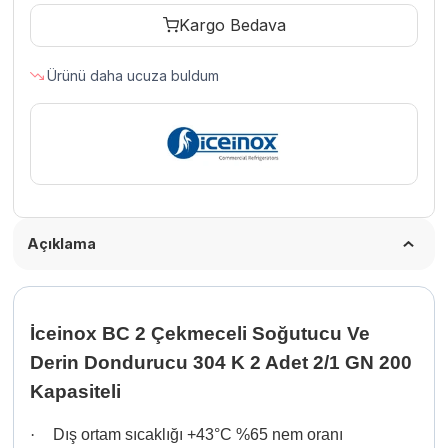
Ve
Kargo Bedava
Derin
Dondurucu
Ürünü daha ucuza buldum
304
K
2
Adet
2/1
GN
200
Açıklama
Kapasiteli
adet
İceinox BC 2 Çekmeceli Soğutucu Ve
Derin Dondurucu 304 K 2 Adet 2/1 GN 200
Kapasiteli
·
Dış ortam sıcaklığı +43°C %65 nem oranı