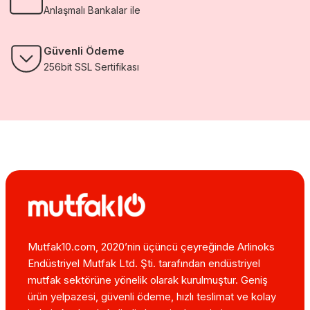
Anlaşmalı Bankalar ile
Güvenli Ödeme
256bit SSL Sertifikası
Mutfak10.com, 2020’nin üçüncü çeyreğinde Arlinoks
Endüstriyel Mutfak Ltd. Şti. tarafından endüstriyel
mutfak sektörüne yönelik olarak kurulmuştur. Geniş
ürün yelpazesi, güvenli ödeme, hızlı teslimat ve kolay