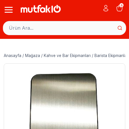
Skip
0
to
content
Anasayfa
/
Mağaza
/
Kahve ve Bar Ekipmanları
/
Barista Ekipmanları