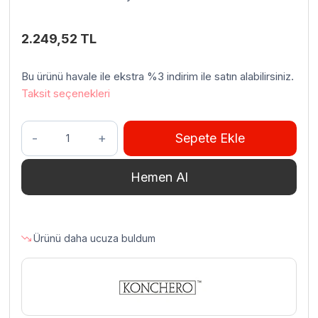
2.249,52
TL
Bu ürünü havale ile ekstra %3 indirim ile satın alabilirsiniz.
Taksit seçenekleri
Konchero
Sepete Ekle
Hassas
Tartı
Hemen Al
Paslanmaz
Çelik
adet
Ürünü daha ucuza buldum