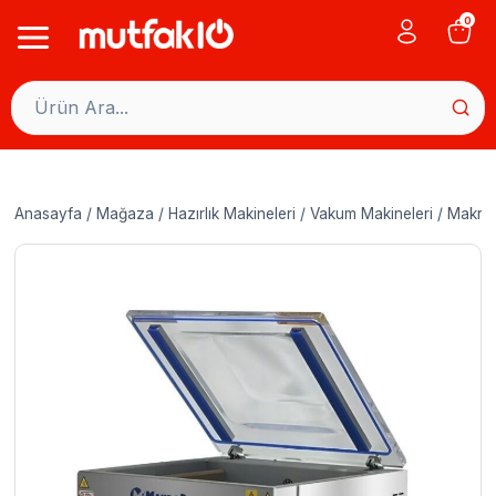
Skip
0
to
content
Anasayfa
/
Mağaza
/
Hazırlık Makineleri
/
Vakum Makineleri
/
MakroP