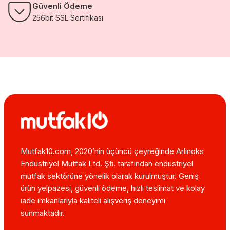
Güvenli Ödeme
256bit SSL Sertifikası
Mutfak10.com, 2020’nin üçüncü çeyreğinde Arlinoks
Endüstriyel Mutfak Ltd. Şti. tarafından endüstriyel
mutfak sektörüne yönelik olarak kurulmuştur. Geniş
ürün yelpazesi, güvenli ödeme, hızlı teslimat ve kolay
iade imkanlarıyla kaliteli alışveriş deneyimi
sunmaktadır.