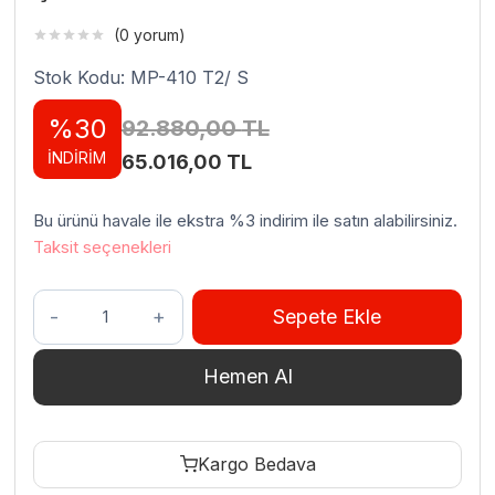
(0 yorum)
Stok Kodu: MP-410 T2/ S
%30
92.880,00
TL
İNDİRİM
Orijinal
Şu
65.016,00
TL
fiyat:
andaki
Bu ürünü havale ile ekstra %3 indirim ile satın alabilirsiniz.
92.880,00 TL.
fiyat:
Taksit seçenekleri
65.016,00 TL.
MakroPack
Sepete Ekle
41
Cm
Hemen Al
Set
Üstü
Çift
Kargo Bedava
Çene