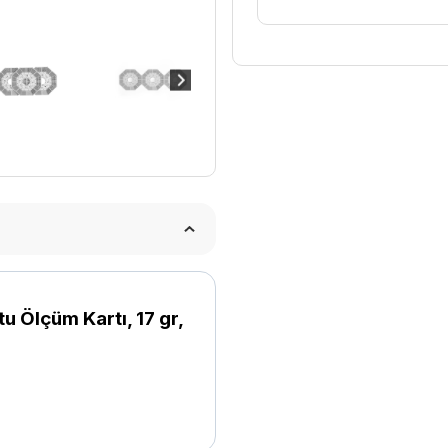
17
gr
10
cm
adet
lçüm Kartı, 17 gr,