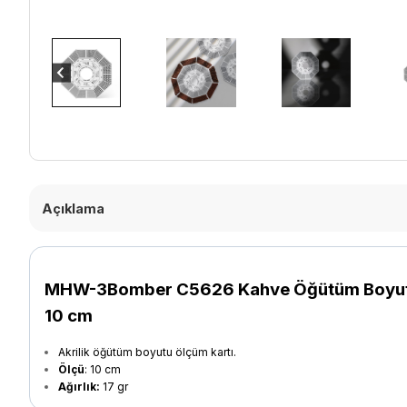
Açıklama
MHW-3Bomber C5626 Kahve Öğütüm Boyutu Ö
10 cm
Akrilik öğütüm boyutu ölçüm kartı.
Ölçü
: 10 cm
Ağırlık:
17 gr