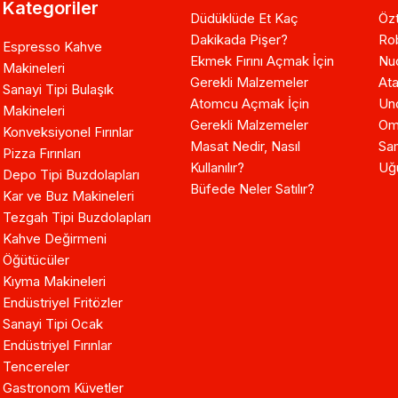
Kategoriler
Düdüklüde Et Kaç
Özt
Dakikada Pişer?
Ro
Espresso Kahve
Ekmek Fırını Açmak İçin
Nuo
Makineleri
Gerekli Malzemeler
Ata
Sanayi Tipi Bulaşık
Atomcu Açmak İçin
Un
Makineleri
Gerekli Malzemeler
Om
Konveksiyonel Fırınlar
Masat Nedir, Nasıl
Sam
Pizza Fırınları
Kullanılır?
Uğ
Depo Tipi Buzdolapları
Büfede Neler Satılır?
Kar ve Buz Makineleri
Tezgah Tipi Buzdolapları
Kahve Değirmeni
Öğütücüler
Kıyma Makineleri
Endüstriyel Fritözler
Sanayi Tipi Ocak
Endüstriyel Fırınlar
Tencereler
Gastronom Küvetler