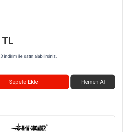
Şu
4
TL
andaki
 TL.
fiyat:
indirim ile satın alabilirsiniz.
570,24 TL.
Sepete Ekle
Hemen Al