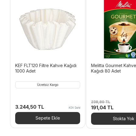
KEF FLT120 Filtre Kahve Kağıdı
Melitta Gourmet Kahve 
1000 Adet
Kağıdı 80 Adet
Ücretsiz Kargo
238,80
TL
3.244,50
TL
Orijinal
Şu
191,04
TL
KDV Dahil
fiyat:
andaki
238,80 TL.
fiyat:
Sepete Ekle
Stokta Yok
191,04 TL