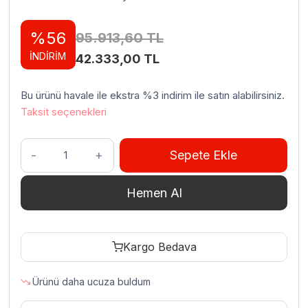
%56
95.913,60
TL
İNDİRİM
Orijinal
Şu
42.333,00
TL
fiyat:
andaki
Bu ürünü havale ile ekstra %3 indirim ile satın alabilirsiniz.
95.913,60 TL.
fiyat:
Taksit seçenekleri
42.333,00 TL.
Nuova
Sepete Ekle
Simonelli
MDX
Hemen Al
On
Demand
Kahve
Kargo Bedava
Değirmeni,
Siyah
Ürünü daha ucuza buldum
adet