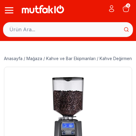
Skip
0
to
content
Anasayfa
/
Mağaza
/
Kahve ve Bar Ekipmanları
/
Kahve Değirmeni 