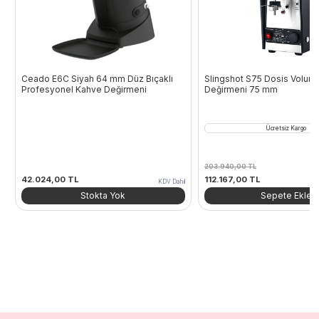
Ceado E6C Siyah 64 mm Düz Bıçaklı
Slingshot S75 Dosis Volume
Profesyonel Kahve Değirmeni
Değirmeni 75 mm
Ücretsiz Kargo
203.940,00
TL
Orijinal
Şu
42.024,00
TL
112.167,00
TL
KDV Dahil
fiyat:
andaki
Stokta Yok
Sepete Ekle
203.940,00 TL.
fiyat:
112.167,00 TL.