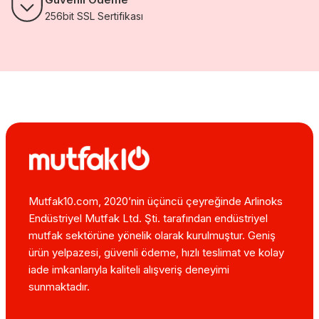
256bit SSL Sertifikası
Mutfak10.com, 2020’nin üçüncü çeyreğinde Arlinoks
Endüstriyel Mutfak Ltd. Şti. tarafından endüstriyel
mutfak sektörüne yönelik olarak kurulmuştur. Geniş
ürün yelpazesi, güvenli ödeme, hızlı teslimat ve kolay
iade imkanlarıyla kaliteli alışveriş deneyimi
sunmaktadır.