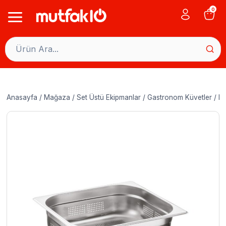
Skip
0
to
content
Anasayfa
/
Mağaza
/
Set Üstü Ekipmanlar
/
Gastronom Küvetler
/
De