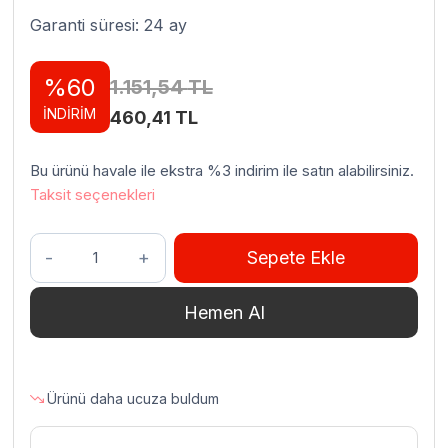
Garanti süresi: 24 ay
%60
1.151,54
TL
İNDİRİM
Orijinal
Şu
460,41
TL
fiyat:
andaki
Bu ürünü havale ile ekstra %3 indirim ile satın alabilirsiniz.
1.151,54 TL.
fiyat:
Taksit seçenekleri
460,41 TL.
Öztiryakiler
Sepete Ekle
Delikli
Gastronorm
Hemen Al
Küvet,
GNP
1/2×40,
26,5×32,5×4
Ürünü daha ucuza buldum
cm
adet