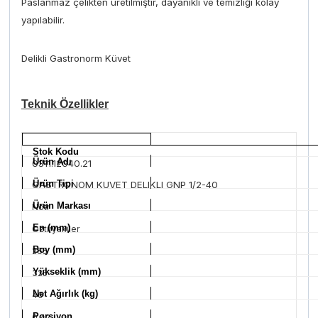
Paslanmaz çelikten üretilmiştir, dayanıklı ve temizliği kolay
yapılabilir.
Delikli Gastronorm Küvet
Teknik Özellikler
Stok Kodu
Ürün Adı
0311.12040.21
Ürün Tipi
GASTRONOM KUVET DELIKLI GNP 1/2-40
Ürün Markası
Nötr
En (mm)
Öztiryakiler
Boy (mm)
265
Yükseklik (mm)
325
Net Ağırlık (kg)
40
Porsiyon
0.42