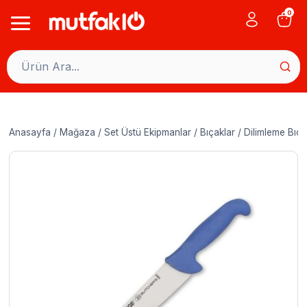
Skip
0
to
content
Anasayfa
/
Mağaza
/
Set Üstü Ekipmanlar
/
Bıçaklar
/
Dilimleme Bıça