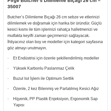
Pirge
Butcher’s Dilimleme Bıçağı 26 cm –
35007
Butcher’s Dilimleme Bıçağı 26 cm sebze ve etlerinizi
dilimlemek ve doğramak için harika bir üründür. Güçlü
kesici kısmı ile tüm işlerinizi rahatça halletmenizi ve
mutfakta keyifli zaman geçirmenizi sağlayacak.
İhtiyacınız olan boy ve modeller için kategori sayfasına
göz atmayı unutmayın.
·
Et Endüstrisi için özenle şekillendirilmiş modeller
·
Yüksek Karbonlu Paslanmaz Çelik
·
Buzul Isıl İşlem ile Optimum Sertlik
·
Özenle, 2 kez Bilenmiş ve Parlatılmış Kesici Ağız
·
Hijyenik, PP Plastik Enjeksiyon, Ergonomik Sap
Yapısı