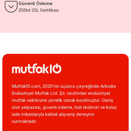
Güvenli Ödeme
256bit SSL Sertifikası
Mutfak10.com, 2020’nin üçüncü çeyreğinde Arlinoks
Endüstriyel Mutfak Ltd. Şti. tarafından endüstriyel
mutfak sektörüne yönelik olarak kurulmuştur. Geniş
ürün yelpazesi, güvenli ödeme, hızlı teslimat ve kolay
iade imkanlarıyla kaliteli alışveriş deneyimi
sunmaktadır.