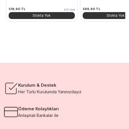
519,90
TL
599,90
TL
KDV Dahil
Stokta Yok
Stokta Yok
Kurulum & Destek
Her Türlü Kurulumda Yanınızdayız
Ödeme Kolaylıkları
Anlaşmalı Bankalar ile