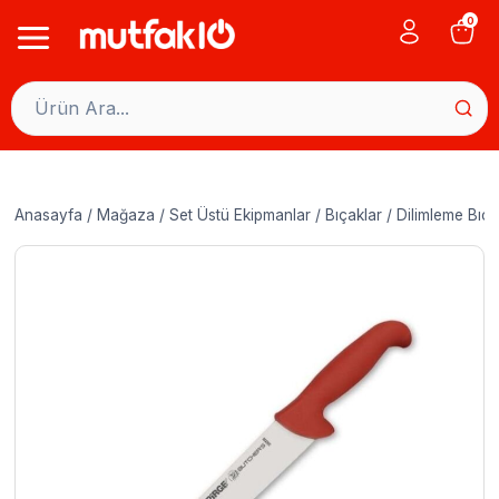
Skip
0
to
content
Anasayfa
/
Mağaza
/
Set Üstü Ekipmanlar
/
Bıçaklar
/
Dilimleme Bıça