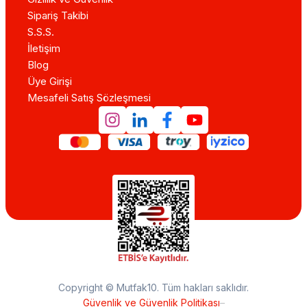
Sipariş Takibi
S.S.S.
İletişim
Blog
Üye Girişi
Mesafeli Satış Sözleşmesi
Copyright © Mutfak10. Tüm hakları saklıdır.
Güvenlik ve Güvenlik Politikası
–