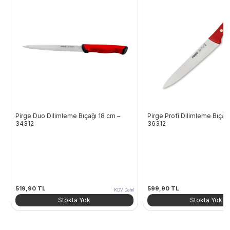
Pirge Duo Dilimleme Bıçağı 18 cm –
Pirge Profi Dilimleme Bıçağ
34312
36312
519,90
TL
599,90
TL
KDV Dahil
Stokta Yok
Stokta Yok