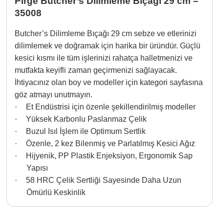
Pirge
Butcher’s Dilimleme Bıçağı 29 cm –
35008
Butcher’s Dilimleme Bıçağı 29 cm sebze ve etlerinizi
dilimlemek ve doğramak için harika bir üründür. Güçlü
kesici kısmı ile tüm işlerinizi rahatça halletmenizi ve
mutfakta keyifli zaman geçirmenizi sağlayacak.
İhtiyacınız olan boy ve modeller için kategori sayfasına
göz atmayı unutmayın.
·
Et Endüstrisi için özenle şekillendirilmiş modeller
·
Yüksek Karbonlu Paslanmaz Çelik
·
Buzul Isıl İşlem ile Optimum Sertlik
·
Özenle, 2 kez Bilenmiş ve Parlatılmış Kesici Ağız
·
Hijyenik, PP Plastik Enjeksiyon, Ergonomik Sap
Yapısı
·
58 HRC Çelik Sertliği Sayesinde Daha Uzun
Ömürlü Keskinlik