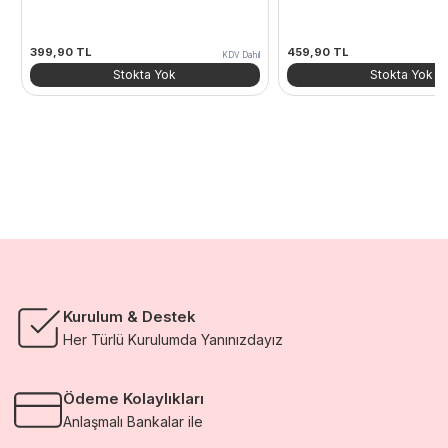
399,90
TL
459,90
TL
KDV Dahil
Stokta Yok
Stokta Yok
Kurulum & Destek
Her Türlü Kurulumda Yanınızdayız
Ödeme Kolaylıkları
Anlaşmalı Bankalar ile