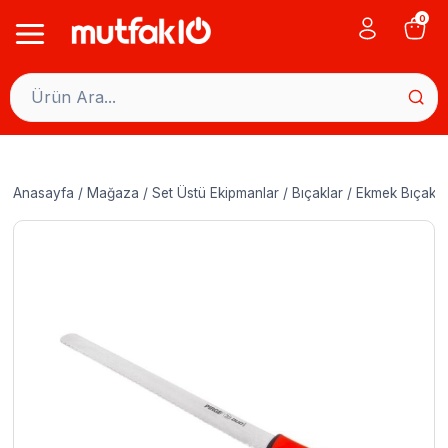
Skip
0
to
content
Anasayfa
/
Mağaza
/
Set Üstü Ekipmanlar
/
Bıçaklar
/
Ekmek Bıçakla