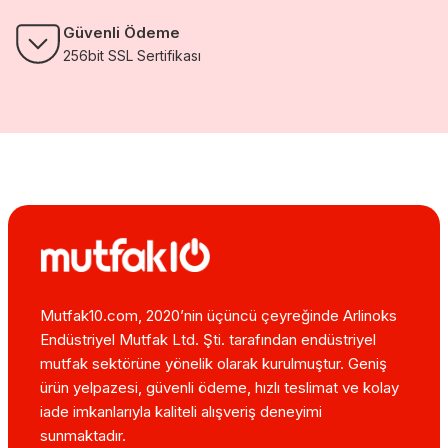
Güvenli Ödeme
256bit SSL Sertifikası
Mutfak10.com, 2020’nin üçüncü çeyreğinde Arlinoks
Endüstriyel Mutfak Ltd. Şti. tarafından endüstriyel
mutfak sektörüne yönelik olarak kurulmuştur. Geniş
ürün yelpazesi, güvenli ödeme, hızlı teslimat ve kolay
iade imkanlarıyla kaliteli alışveriş deneyimi
sunmaktadır.