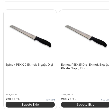
Epinox PEK-20 Ekmek Bıçağı, Dişli
Epinox PEK-25 Dişli Ekmek Bıçağı,
Plastik Saplı, 25 cm
248,40
TL
296,40
TL
Orijinal
Şu
Orijinal
Şu
223,56
TL
266,76
TL
KDV Dahil
KDV Dah
fiyat:
andaki
fiyat:
andaki
Sepete Ekle
Sepete Ekle
248,40 TL.
fiyat:
296,40 TL.
fiyat: