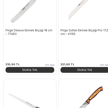
Pirge Deluxe Ekmek Bıçağı 18 cm
Pirge Sultan Ekmek Bıçağı Pro 17,
– 71483
cm – 41155
310,90
TL
321,90
TL
KDV Dahil
KDV Dah
Stokta Yok
Stokta Yok