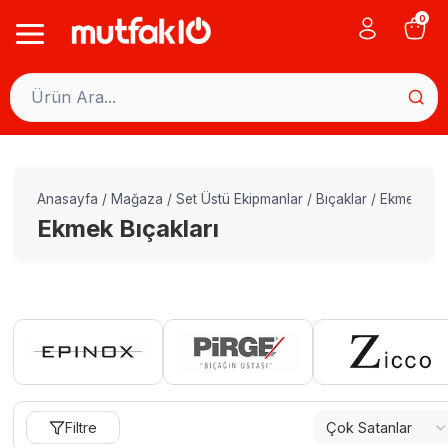
Skip
0
to
content
Anasayfa
/
Mağaza
/
Set Üstü Ekipmanlar
/
Bıçaklar
/
Ekmek Bıça
Ekmek Bıçakları
Filtre