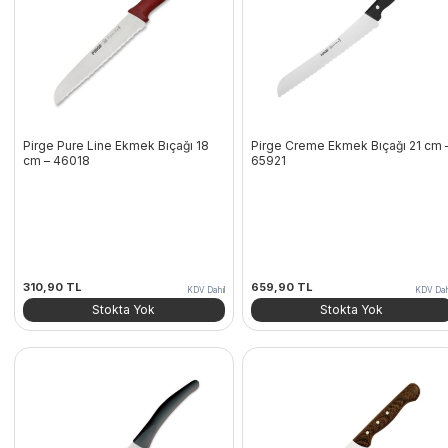
Pirge Pure Line Ekmek Bıçağı 18
Pirge Creme Ekmek Bıçağı 21 cm 
cm – 46018
65921
310,90
TL
659,90
TL
KDV Dahil
KDV Dah
Stokta Yok
Stokta Yok