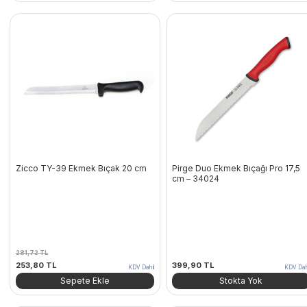
223,56 TL.
266,76 TL.
Zicco TY-39 Ekmek Bıçak 20 cm
Pirge Duo Ekmek Bıçağı Pro 17,5
cm – 34024
281,72
TL
Orijinal
Şu
253,80
TL
399,90
TL
KDV Dahil
KDV Dah
fiyat:
andaki
Sepete Ekle
Stokta Yok
281,72 TL.
fiyat:
253,80 TL.