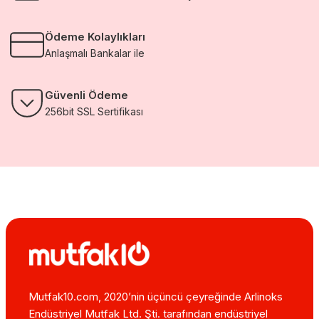
Ödeme Kolaylıkları
Anlaşmalı Bankalar ile
Güvenli Ödeme
256bit SSL Sertifikası
Mutfak10.com, 2020’nin üçüncü çeyreğinde Arlinoks
Endüstriyel Mutfak Ltd. Şti. tarafından endüstriyel