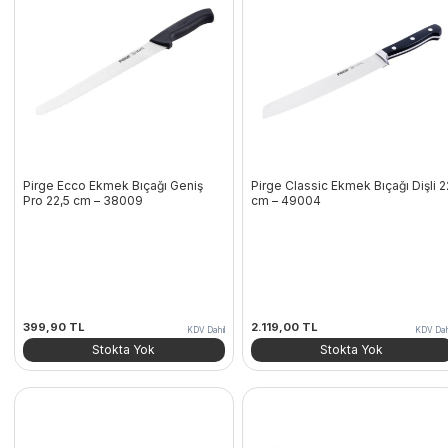
Pirge Ecco Ekmek Bıçağı Geniş
Pirge Classic Ekmek Bıçağı Dişli 2
Pro 22,5 cm – 38009
cm – 49004
399,90
TL
2.119,00
TL
KDV Dahil
KDV Dah
Stokta Yok
Stokta Yok