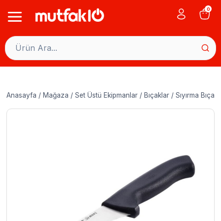
Skip
0
to
content
Anasayfa
/
Mağaza
/
Set Üstü Ekipmanlar
/
Bıçaklar
/
Sıyırma Bıçakl