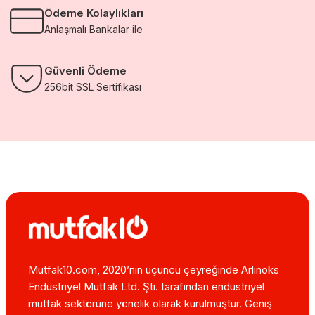
Ödeme Kolaylıkları
Anlaşmalı Bankalar ile
Güvenli Ödeme
256bit SSL Sertifikası
Mutfak10.com, 2020’nin üçüncü çeyreğinde Arlinoks
Endüstriyel Mutfak Ltd. Şti. tarafından endüstriyel
mutfak sektörüne yönelik olarak kurulmuştur. Geniş