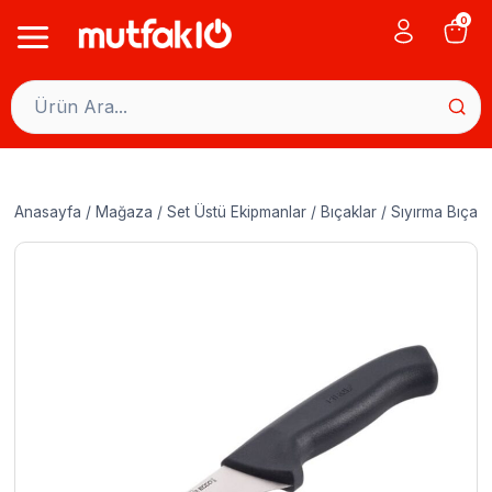
Skip
0
to
content
Anasayfa
/
Mağaza
/
Set Üstü Ekipmanlar
/
Bıçaklar
/
Sıyırma Bıçakl