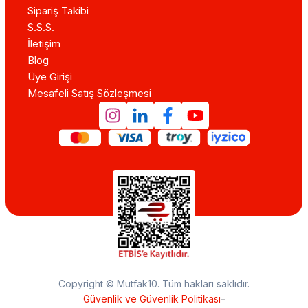
Sipariş Takibi
S.S.S.
İletişim
Blog
Üye Girişi
Mesafeli Satış Sözleşmesi
Copyright © Mutfak10. Tüm hakları saklıdır.
Güvenlik ve Güvenlik Politikası
–