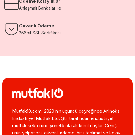
Ödeme Kolaylıkları
Anlaşmalı Bankalar ile
Güvenli Ödeme
256bit SSL Sertifikası
Mutfak10.com, 2020’nin üçüncü çeyreğinde Arlinoks
Endüstriyel Mutfak Ltd. Şti. tarafından endüstriyel
mutfak sektörüne yönelik olarak kurulmuştur. Geniş
ürün yelpazesi, güvenli ödeme, hızlı teslimat ve kolay