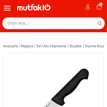
Skip
0
to
content
Anasayfa
/
Mağaza
/
Set Üstü Ekipmanlar
/
Bıçaklar
/
Sıyırma Bıçakl