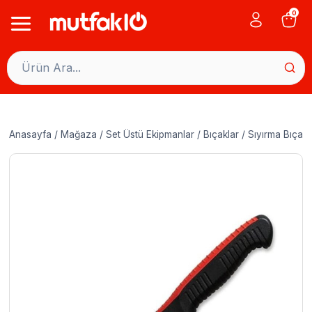
Skip
0
to
content
Anasayfa
/
Mağaza
/
Set Üstü Ekipmanlar
/
Bıçaklar
/
Sıyırma Bıçakl