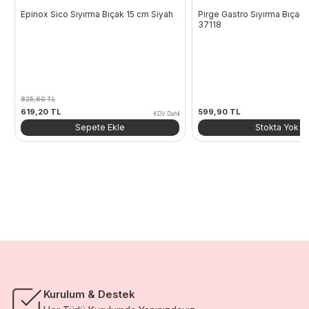
Epinox Sico Sıyırma Bıçak 15 cm Siyah
Pirge Gastro Sıyırma Bıçağı 
37118
825,60
TL
Orijinal
Şu
619,20
TL
599,90
TL
KDV Dahil
fiyat:
andaki
Sepete Ekle
Stokta Yok
825,60 TL.
fiyat:
619,20 TL.
Kurulum & Destek