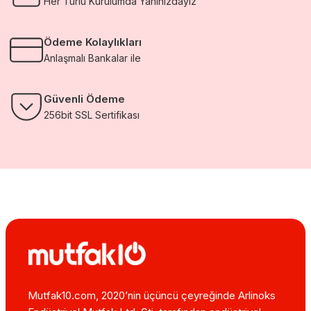
Her Türlü Kurulumda Yanınızdayız
Ödeme Kolaylıkları
Anlaşmalı Bankalar ile
Güvenli Ödeme
256bit SSL Sertifikası
Mutfak10.com, 2020’nin üçüncü çeyreğinde Arlinoks