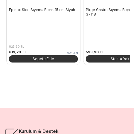
Epinox Sico Sıyırma Bıçak 15 cm Siyah
Pirge Gastro Sıyırma Bıçağı 
37118
825,60
TL
Orijinal
Şu
619,20
TL
599,90
TL
KDV Dahil
fiyat:
andaki
Sepete Ekle
Stokta Yok
825,60 TL.
fiyat:
619,20 TL.
Kurulum & Destek