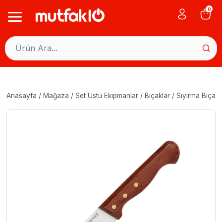
Skip
0
to
content
Anasayfa
/
Mağaza
/
Set Üstü Ekipmanlar
/
Bıçaklar
/
Sıyırma Bıçakl