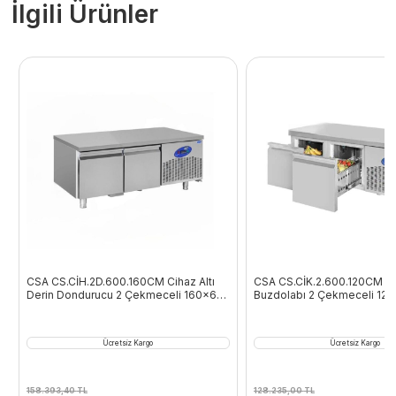
İlgili Ürünler
CSA CS.CİH.2D.600.160CM Cihaz Altı
CSA CS.CİK.2.600.120CM Cih
Derin Dondurucu 2 Çekmeceli 160×60
Buzdolabı 2 Çekmeceli 12
Cm 135 L 430 Kalite
L 304 Kalite
Ücretsiz Kargo
Ücretsiz Kargo
158.393,40
TL
128.235,00
TL