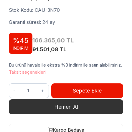
Stok Kodu: CAU-3N70
Garanti süresi: 24 ay
%45
166.365,60
TL
İNDİRİM
Orijinal
Şu
91.501,08
TL
fiyat:
andaki
Bu ürünü havale ile ekstra %3 indirim ile satın alabilirsiniz.
166.365,60 TL.
fiyat:
Taksit seçenekleri
91.501,08 TL.
Portabianco
Sepete Ekle
3N70
Cihaz
Hemen Al
Altı
Uzun
Buzdolabı,
Kargo Bedava
3