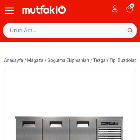
Skip
0
to
content
Anasayfa
/
Mağaza
/
Soğutma Ekipmanları
/
Tezgah Tipi Buzdolapla