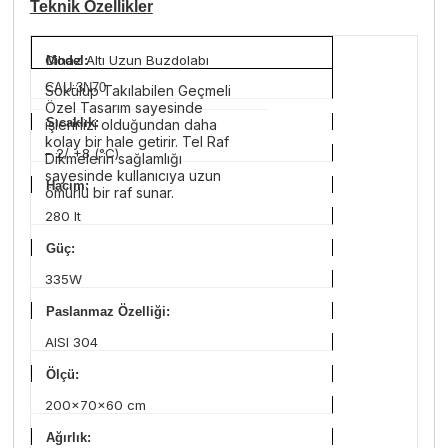
Teknik Özellikler
Cihaz Altı Uzun Buzdolabı
Model:
CAU-3N70
Sökülüp Takılabilen Geçmeli
Özel Tasarım sayesinde
Sıcaklık:
işlerinizi olduğundan daha
kolay bir hale getirir. Tel Raf
–
2/ +8 (°C)
Dikmelerin sağlamlığı
sayesinde kullanıcıya uzun
Hacim:
ömürlü bir raf sunar.
280 lt
Güç:
335W
Paslanmaz Özelliği:
AISI 304
Ölçü:
200x70x60 cm
Ağırlık: