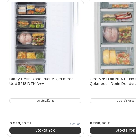
Dikey Derin Dondurucu 5 Çekmece
Ued 6261 Dtk Nf A++ No Fr
Ued 5218 DTK A++
Çekmeceli Derin Donduruc
Ücretsiz Kargo
Ücretsiz Kargo
6.393,56
TL
8.338,98
TL
KDV Dahil
Stokta Yok
Stokta Yok