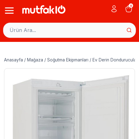
Skip
0
to
content
Anasayfa
/
Mağaza
/
Soğutma Ekipmanları
/
Ev Derin Dondurucular