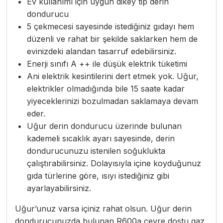
Ev kullanımı için uygun dikey tip derin
dondurucu
5
çekmecesi sayesinde istediğiniz gıdayı hem
düzenli ve rahat bir şekilde saklarken hem de
evinizdeki alandan tasarruf edebilirsiniz.
Enerji sınıfı A ++ ile düşük elektrik tüketimi
Ani elektrik kesintilerini dert etmek yok. Uğur,
elektrikler olmadığında bile 15 saate kadar
yiyeceklerinizi bozulmadan saklamaya devam
eder.
Uğur derin dondurucu üzerinde bulunan
kademeli sıcaklık ayarı sayesinde, derin
dondurucunuzu istenilen soğuklukta
çalıştırabilirsiniz. Dolayısıyla içine koyduğunuz
gıda türlerine göre, ısıyı istediğiniz gibi
ayarlayabilirsiniz.
Uğur’unuz varsa içiniz rahat olsun. Uğur derin
dondurucunuzda bulunan R600a çevre dostu gaz,