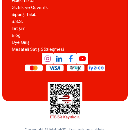
Hakkımızda
Gizlilik ve Güvenlik
Sipariş Takibi
S.S.S.
İletişim
Blog
Üye Girişi
Mesafeli Satış Sözleşmesi
Copyright © Mutfak10. Tüm hakları saklıdır.