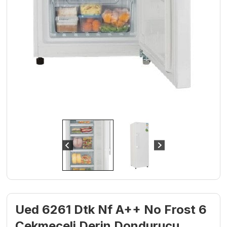
Ued 6261 Dtk Nf A++ No Frost 6
Çekmeceli Derin Dondurucu