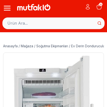
Skip
0
to
content
Anasayfa
/
Mağaza
/
Soğutma Ekipmanları
/
Ev Derin Dondurucular