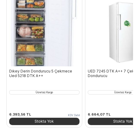
Dikey Derin Dondurucu 5 Çekmece
UED 7245 DTK A++ 7 Çekmeceli Derin
Ued 5218 DTK A++
Dondurucu
Ücretsiz Kargo
Ücretsiz Kargo
6.393,56
TL
6.664,07
TL
KDV Dahil
Stokta Yok
Stokta Yok