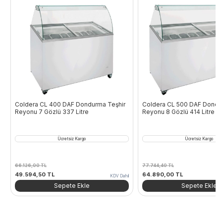
Coldera CL 400 DAF Dondurma Teşhir
Coldera CL 500 DAF Dondu
Reyonu 7 Gözlü 337 Litre
Reyonu 8 Gözlü 414 Litre
Ücretsiz Kargo
Ücretsiz Kargo
66.126,00
TL
77.744,40
TL
Orijinal
Şu
Orijinal
Şu
49.594,50
TL
64.890,00
TL
KDV Dahil
fiyat:
andaki
fiyat:
andaki
Sepete Ekle
Sepete Ekle
66.126,00 TL.
fiyat:
77.744,40 TL.
fiyat:
49.594,50 TL.
64.890,00 TL