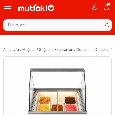
Skip
0
to
content
Anasayfa
/
Mağaza
/
Soğutma Ekipmanları
/
Dondurma Dolapları
/
U