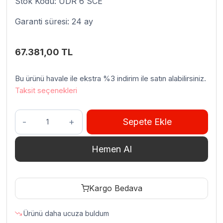
Stok Kodu: UDR 6 SCE
Garanti süresi: 24 ay
67.381,00
TL
Bu ürünü havale ile ekstra %3 indirim ile satın alabilirsiniz.
Taksit seçenekleri
Uğur
Sepete Ekle
6
Gözlü
Hemen Al
Dondurma
Teşhir
dolabı
Kargo Bedava
UDR
6
Ürünü daha ucuza buldum
SCE