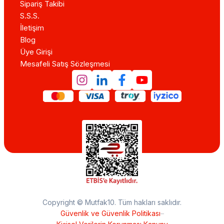
Sipariş Takibi
S.S.S.
İletişim
Blog
Üye Girişi
Mesafeli Satış Sözleşmesi
Copyright © Mutfak10. Tüm hakları saklıdır.
Güvenlik ve Güvenlik Politikası
–