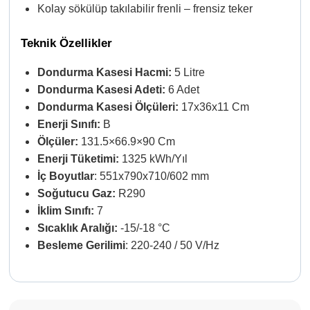
Kolay sökülüp takılabilir frenli – frensiz teker
Teknik Özellikler
Dondurma Kasesi Hacmi:
5 Litre
Dondurma Kasesi Adeti:
6 Adet
Dondurma Kasesi Ölçüleri:
17x36x11 Cm
Enerji Sınıfı:
B
Ölçüler:
131.5×66.9×90 Cm
Enerji Tüketimi:
1325 kWh/Yıl
İç Boyutlar
: 551x790x710/602 mm
Soğutucu Gaz:
R290
İklim Sınıfı:
7
Sıcaklık Aralığı:
-15/-18 °C
Besleme Gerilimi
: 220-240 / 50 V/Hz