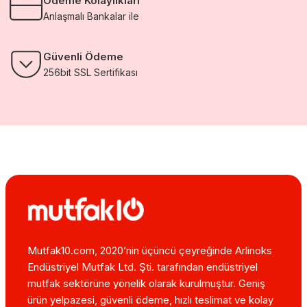
Ödeme Kolaylıkları
Anlaşmalı Bankalar ile
Güvenli Ödeme
256bit SSL Sertifikası
Mutfak10.com, 2020’nin üçüncü çeyreğinde Arlinoks
Endüstriyel Mutfak Ltd. Şti. tarafından endüstriyel
mutfak sektörüne yönelik olarak kurulmuştur. Geniş
ürün yelpazesi, güvenli ödeme, hızlı teslimat ve kolay