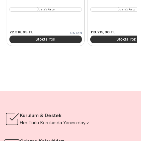
Ücretsiz Kargo
Ücretsiz Kargo
22.316,95
TL
110.215,00
TL
KDV Dahil
Stokta Yok
Stokta Yok
Kurulum & Destek
Her Türlü Kurulumda Yanınızdayız