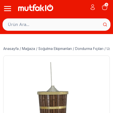
Skip
0
to
content
Anasayfa
/
Mağaza
/
Soğutma Ekipmanları
/
Dondurma Fıçıları
/
Uğu