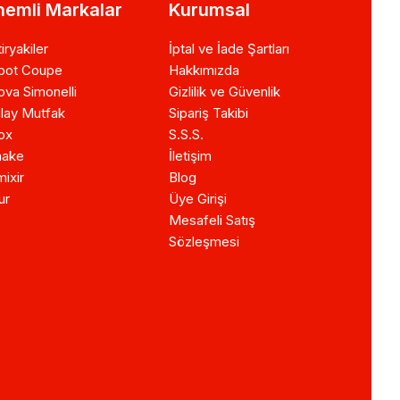
emli Markalar
Kurumsal
iryakiler
İptal ve İade Şartları
bot Coupe
Hakkımızda
va Simonelli
Gizlilik ve Güvenlik
lay Mutfak
Sipariş Takibi
ox
S.S.S.
ake
İletişim
ixir
Blog
ur
Üye Girişi
Mesafeli Satış
Sözleşmesi