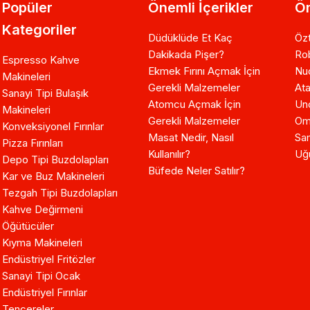
Popüler
Önemli İçerikler
Ön
Kategoriler
Düdüklüde Et Kaç
Özt
Dakikada Pişer?
Ro
Espresso Kahve
Ekmek Fırını Açmak İçin
Nuo
Makineleri
Gerekli Malzemeler
Ata
Sanayi Tipi Bulaşık
Atomcu Açmak İçin
Un
Makineleri
Gerekli Malzemeler
Om
Konveksiyonel Fırınlar
Masat Nedir, Nasıl
Sam
Pizza Fırınları
Kullanılır?
Uğ
Depo Tipi Buzdolapları
Büfede Neler Satılır?
Kar ve Buz Makineleri
Tezgah Tipi Buzdolapları
Kahve Değirmeni
Öğütücüler
Kıyma Makineleri
Endüstriyel Fritözler
Sanayi Tipi Ocak
Endüstriyel Fırınlar
Tencereler