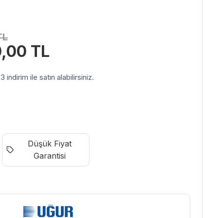
TL
Şu
0,00
TL
andaki
00 TL.
fiyat:
indirim ile satın alabilirsiniz.
40.900,00 TL.
Düşük Fiyat
Garantisi