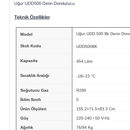
Uğur UDD500 Derin Dondurucu
Teknik Özellikler
Uğur UDD 500 Bk Derin Don
Model
Stok Kodu
UDD500BK
Kapasite
454 Litre
Sıcaklık Aralığı
-18/-23 °C
Soğutucu Gaz
R290
İklim Sınıfı
5
Ürün Ölçüleri
155.2×71.5×83.3 Cm
Güç
220-240 / 50 V-Hz
Ağırlık
76/94 Kg