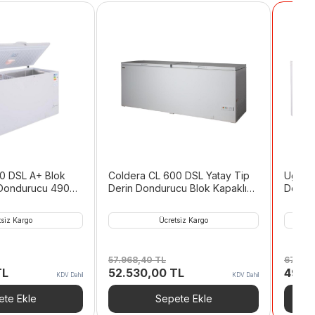
K
0 DSL A+ Blok
Coldera CL 600 DSL Yatay Tip
Uğur 
 Dondurucu 490
Derin Dondurucu Blok Kapaklı
Dondu
607 L
tsiz Kargo
Ücretsiz Kargo
57.968,40
TL
67.377
Şu
Orijinal
Şu
Orijina
TL
52.530,00
TL
49.5
KDV Dahil
KDV Dahil
andaki
fiyat:
andaki
fiyat:
.
fiyat:
57.968,40 TL.
fiyat:
67.37
te Ekle
Sepete Ekle
29.540,40 TL.
52.530,00 TL.