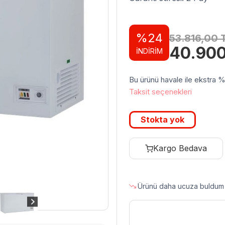
%24
53.816,00
Orijinal
40.90
İNDİRİM
fiyat:
53.816,
Bu ürünü havale ile ekstra %3 
Taksit seçenekleri
Stokta yok
Kargo Bedava
Ürünü daha ucuza buldum