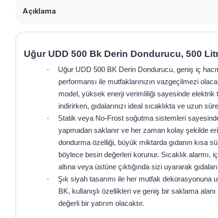
Açıklama
Uğur UDD 500 Bk Derin Dondurucu, 500 Lit
·
Uğur UDD 500 BK Derin Dondurucu, geniş iç hac
performansı ile mutfaklarınızın vazgeçilmezi olacak
model, yüksek enerji verimliliği sayesinde elektri
indirirken, gıdalarınızı ideal sıcaklıkta ve uzun süre
·
Statik veya No-Frost soğutma sistemleri sayesind
yapmadan saklanır ve her zaman kolay şekilde erişi
dondurma özelliği, büyük miktarda gıdanın kısa sü
böylece besin değerleri korunur. Sıcaklık alarmı, iç
altına veya üstüne çıktığında sizi uyararak gıdaları
·
Şık siyah tasarımı ile her mutfak dekorasyonun
BK, kullanışlı özellikleri ve geniş bir saklama alanı
değerli bir yatırım olacaktır.