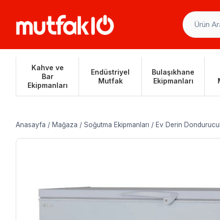
Skip
to
content
Kahve ve
Endüstriyel
Bulaşıkhane
Bar
Mutfak
Ekipmanları
Ekipmanları
Anasayfa
/
Mağaza
/
Soğutma Ekipmanları
/
Ev Derin Dondurucu