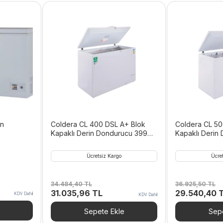
in
Coldera CL 400 DSL A+ Blok
Coldera CL 50
Kapaklı Derin Dondurucu 399
Kapaklı Derin
Litre
Litre
Ücretsiz Kargo
Ücre
34.484,40
TL
36.925,50
TL
Orijinal
Şu
Orijinal
31.035,96
TL
29.540,40
KDV Dahil
KDV Dahil
fiyat:
andaki
fiyat:
34.484,40 TL.
fiyat:
36.925,50 TL
Sepete Ekle
Sepe
31.035,96 TL.