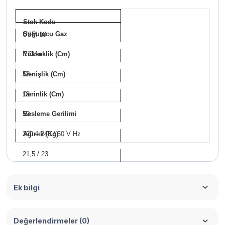
Stok Kodu
Soğutucu Gaz
USM 10
R134a
Yükseklik (Cm)
58
Genişlik (Cm)
18
Derinlik (Cm)
50
Besleme Gerilimi
220 – 240 / 50 V Hz
Ağırlık (Kg)
21,5 / 23
Ek bilgi
Değerlendirmeler (0)