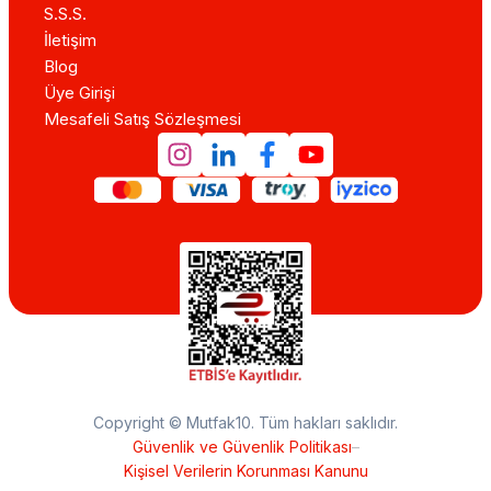
S.S.S.
İletişim
Blog
Üye Girişi
Mesafeli Satış Sözleşmesi
Copyright © Mutfak10. Tüm hakları saklıdır.
Güvenlik ve Güvenlik Politikası
–
Kişisel Verilerin Korunması Kanunu