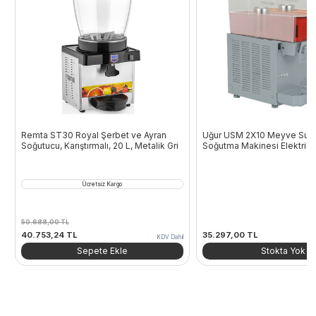
Remta ST30 Royal Şerbet ve Ayran
Uğur USM 2X10 Meyve Suyu
Soğutucu, Karıştırmalı, 20 L, Metalik Gri
Soğutma Makinesi Elektrikli
Ücretsiz Kargo
50.688,00
TL
Orijinal
Şu
40.753,24
TL
35.297,00
TL
KDV Dahil
fiyat:
andaki
Sepete Ekle
Stokta Yok
50.688,00 TL.
fiyat:
40.753,24 TL.