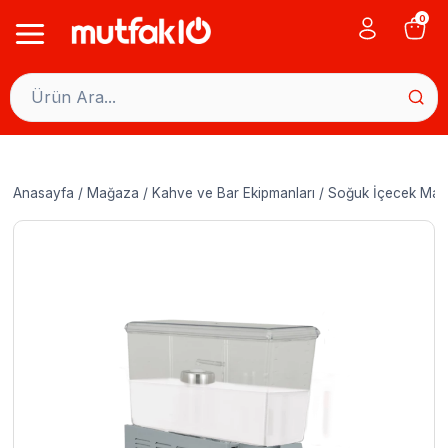
Skip
0
to
content
Anasayfa
/
Mağaza
/
Kahve ve Bar Ekipmanları
/
Soğuk İçecek Maki