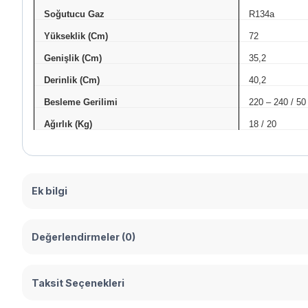
Soğutucu Gaz
R134a
Yükseklik (Cm)
72
Genişlik (Cm)
35,2
Derinlik (Cm)
40,2
Besleme Gerilimi
220 – 240 / 50
Ağırlık (Kg)
18 / 20
Ek bilgi
Değerlendirmeler (0)
Taksit Seçenekleri