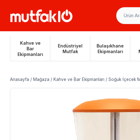
Skip
to
content
Kahve ve
Endüstriyel
Bulaşıkhane
Bar
Mutfak
Ekipmanları
Ekipmanları
Anasayfa
/
Mağaza
/
Kahve ve Bar Ekipmanları
/
Soğuk İçecek M