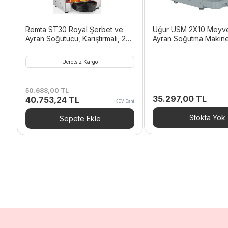
Remta ST30 Royal Şerbet ve
Uğur USM 2X10 Meyv
Ayran Soğutucu, Karıştırmalı, 20
Ayran Soğutma Makine
L, Metalik Gri
Elektrikli
Ücretsiz Kargo
50.688,00
TL
35.297,00
TL
Orijinal
Şu
40.753,24
TL
KDV Dahil
fiyat:
andaki
50.688,00 TL.
fiyat:
Stokta Yok
Sepete Ekle
40.753,24 TL.