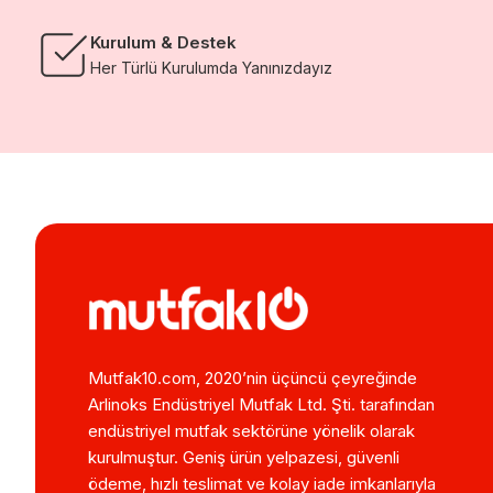
Kurulum & Destek
Her Türlü Kurulumda Yanınızdayız
Mutfak10.com, 2020’nin üçüncü çeyreğinde
Arlinoks Endüstriyel Mutfak Ltd. Şti. tarafından
endüstriyel mutfak sektörüne yönelik olarak
kurulmuştur. Geniş ürün yelpazesi, güvenli
ödeme, hızlı teslimat ve kolay iade imkanlarıyla