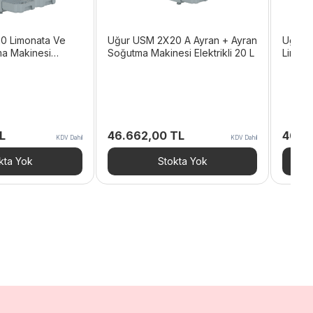
0 Limonata Ve
Uğur USM 2X20 A Ayran + Ayran
Uğur 
a Makinesi
Soğutma Makinesi Elektrikli 20 L
Limona
Elektri
L
46.662,00
TL
46.8
KDV Dahil
KDV Dahil
kta Yok
Stokta Yok