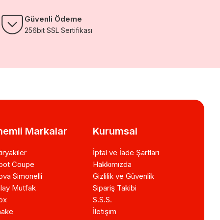
Güvenli Ödeme
256bit SSL Sertifikası
emli Markalar
Kurumsal
iryakiler
İptal ve İade Şartları
bot Coupe
Hakkımızda
va Simonelli
Gizlilik ve Güvenlik
lay Mutfak
Sipariş Takibi
ox
S.S.S.
ake
İletişim