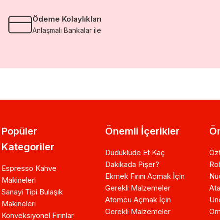
Ödeme Kolaylıkları
Anlaşmalı Bankalar ile
Popüler
Önemli İçerikler
Ön
Kategoriler
Düdüklüde Et Kaç
Özt
Dakikada Pişer?
Ro
Espresso Kahve
Ekmek Fırını Açmak İçin
Nuo
Makineleri
Gerekli Malzemeler
Ata
Sanayi Tipi Bulaşık
Atomcu Açmak İçin
Un
Makineleri
Gerekli Malzemeler
Om
Konveksiyonel Fırınlar