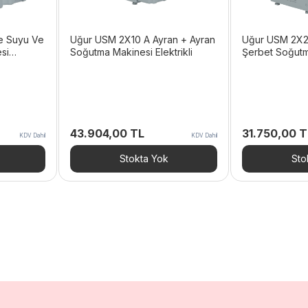
e Suyu Ve
Uğur USM 2X10 A Ayran + Ayran
Uğur USM 2X2
si
Soğutma Makinesi Elektrikli
Şerbet Soğutm
Elektrikli
43.904,00
TL
31.750,00
T
KDV Dahil
KDV Dahil
Stokta Yok
Sto