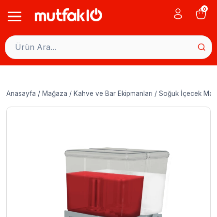
Skip
0
to
content
Anasayfa
/
Mağaza
/
Kahve ve Bar Ekipmanları
/
Soğuk İçecek Maki