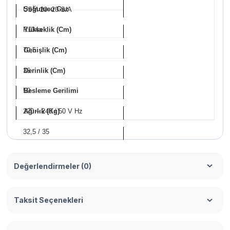
Soğutucu Gaz
USM 20+20 S/A
R134a
Yükseklik (Cm)
70,5
Genişlik (Cm)
36
Derinlik (Cm)
50
Besleme Gerilimi
220 – 240 / 50 V Hz
Ağırlık (Kg)
32,5 / 35
Değerlendirmeler (0)
Taksit Seçenekleri