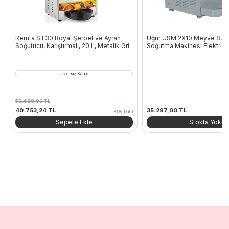
Remta ST30 Royal Şerbet ve Ayran
Uğur USM 2X10 Meyve Suyu
Soğutucu, Karıştırmalı, 20 L, Metalik Gri
Soğutma Makinesi Elektrikli
Ücretsiz Kargo
50.688,00
TL
Orijinal
Şu
40.753,24
TL
35.297,00
TL
KDV Dahil
fiyat:
andaki
Sepete Ekle
Stokta Yok
50.688,00 TL.
fiyat:
40.753,24 TL.