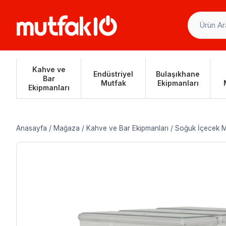
Skip
to
content
Kahve ve
Endüstriyel
Bulaşıkhane
Bar
Mutfak
Ekipmanları
Ekipmanları
Anasayfa
/
Mağaza
/
Kahve ve Bar Ekipmanları
/
Soğuk İçecek M