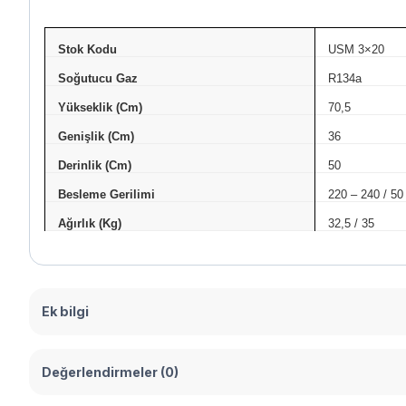
Stok Kodu
USM 3×20
Soğutucu Gaz
R134a
Yükseklik (Cm)
70,5
Genişlik (Cm)
36
Derinlik (Cm)
50
Besleme Gerilimi
220 – 240 / 50
Ağırlık (Kg)
32,5 / 35
Ek bilgi
Değerlendirmeler (0)