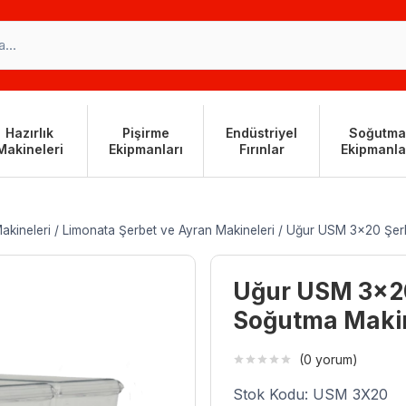
Hazırlık
Pişirme
Endüstriyel
Soğutma
Makineleri
Ekipmanları
Fırınlar
Ekipmanla
akineleri
/
Limonata Şerbet ve Ayran Makineleri
/
Uğur USM 3×20 Şerbe
Uğur USM 3×20
Soğutma Makine
(0 yorum)
Stok Kodu: USM 3X20