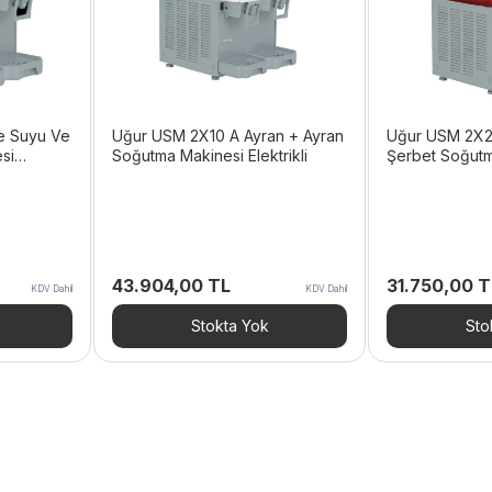
e Suyu Ve
Uğur USM 2X10 A Ayran + Ayran
Uğur USM 2X2
si
Soğutma Makinesi Elektrikli
Şerbet Soğutm
Elektrikli
43.904,00
TL
31.750,00
T
KDV Dahil
KDV Dahil
Stokta Yok
Sto