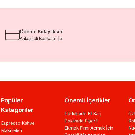
Ödeme Kolaylıkları
Anlaşmalı Bankalar ile
Popüler
Önemli İçerikler
Ön
Kategoriler
Düdüklüde Et Kaç
Özt
Dakikada Pişer?
Ro
Espresso Kahve
Ekmek Fırını Açmak İçin
Nuo
Makineleri