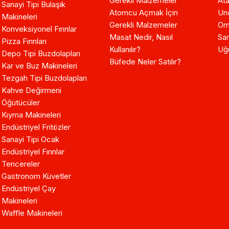
Gerekli Malzemeler
Ata
Sanayi Tipi Bulaşık
Atomcu Açmak İçin
Un
Makineleri
Gerekli Malzemeler
Om
Konveksiyonel Fırınlar
Masat Nedir, Nasıl
Sam
Pizza Fırınları
Kullanılır?
Uğ
Depo Tipi Buzdolapları
Büfede Neler Satılır?
Kar ve Buz Makineleri
Tezgah Tipi Buzdolapları
Kahve Değirmeni
Öğütücüler
Kıyma Makineleri
Endüstriyel Fritözler
Sanayi Tipi Ocak
Endüstriyel Fırınlar
Tencereler
Gastronom Küvetler
Endüstriyel Çay
Makineleri
Waffle Makineleri