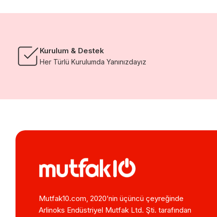
Kurulum & Destek
Her Türlü Kurulumda Yanınızdayız
Mutfak10.com, 2020’nin üçüncü çeyreğinde
Arlinoks Endüstriyel Mutfak Ltd. Şti. tarafından