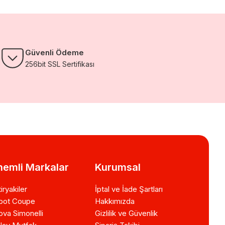
Güvenli Ödeme
256bit SSL Sertifikası
emli Markalar
Kurumsal
iryakiler
İptal ve İade Şartları
bot Coupe
Hakkımızda
va Simonelli
Gizlilik ve Güvenlik