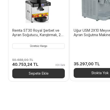
Remta ST30 Royal Şerbet ve
Uğur USM 2X10 Meyv
Ayran Soğutucu, Karıştırmalı, 20
Ayran Soğutma Makine
L, Metalik Gri
Elektrikli
Ücretsiz Kargo
50.688,00
TL
35.297,00
TL
Orijinal
Şu
40.753,24
TL
KDV Dahil
fiyat:
andaki
50.688,00 TL.
fiyat:
Stokta Yok
Sepete Ekle
40.753,24 TL.