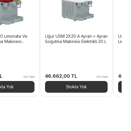
0 Limonata Ve
Uğur USM 2X20 A Ayran + Ayran
Uğur 
a Makinesi
Soğutma Makinesi Elektrikli 20 L
Limona
Elektri
L
46.662,00
TL
46.8
KDV Dahil
KDV Dahil
kta Yok
Stokta Yok