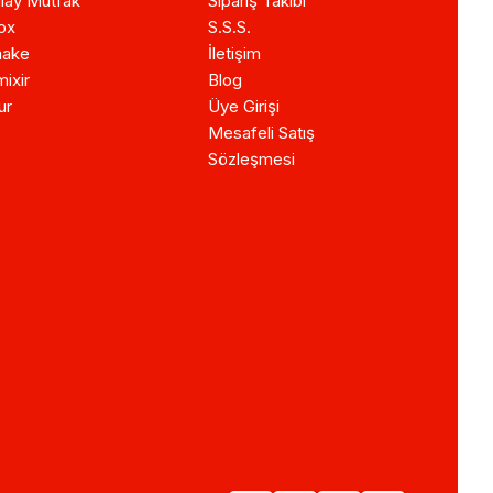
lay Mutfak
Sipariş Takibi
ox
S.S.S.
ake
İletişim
ixir
Blog
ur
Üye Girişi
Mesafeli Satış
Sözleşmesi