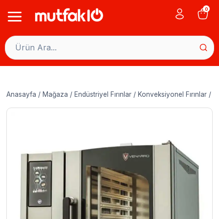
Skip
0
to
content
Anasayfa
/
Mağaza
/
Endüstriyel Fırınlar
/
Konveksiyonel Fırınlar
/
V