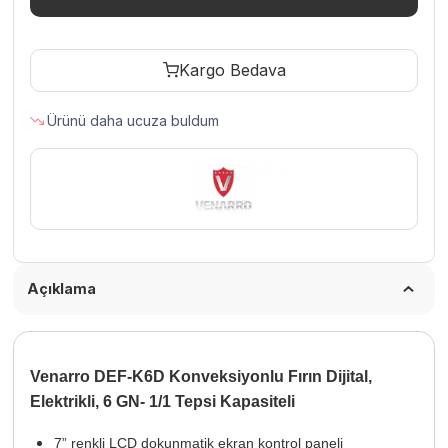
Fırın
Dijital,
Kargo Bedava
Elektrikli,
6
Ürünü daha ucuza buldum
GN-
1/1
Tepsi
Kapasiteli
adet
Açıklama
Venarro DEF-K6D Konveksiyonlu Fırın Dijital,
Elektrikli, 6 GN- 1/1 Tepsi Kapasiteli
7” renkli LCD dokunmatik ekran kontrol paneli