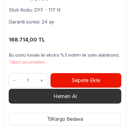
Stok Kodu: DYF - 117 N
Garanti süresi: 24 ay
168.714,00
TL
Bu ürünü havale ile ekstra %3 indirim ile satın alabilirsiniz.
Taksit seçenekleri
Venarro
Sepete Ekle
DYF-
117N
Hemen Al
Pide
Ve
Lahmacun
Kargo Bedava
Fırını,
Gazlı,