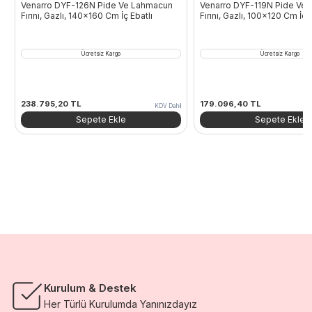
Venarro DYF-126N Pide Ve Lahmacun
Venarro DYF-119N Pide Ve
Fırını, Gazlı, 140×160 Cm İç Ebatlı
Fırını, Gazlı, 100×120 Cm İç E
Ücretsiz Kargo
Ücretsiz Kargo
238.795,20
TL
179.096,40
TL
KDV Dahil
Sepete Ekle
Sepete Ekle
Kurulum & Destek
Her Türlü Kurulumda Yanınızdayız