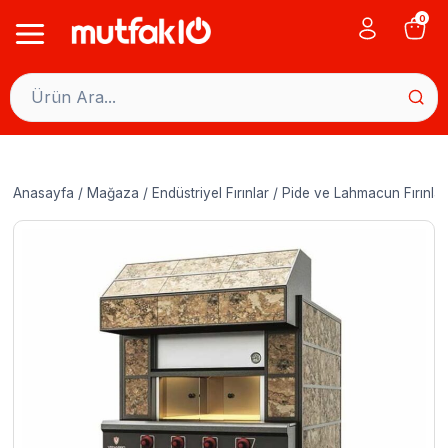
Skip
0
to
content
Anasayfa
/
Mağaza
/
Endüstriyel Fırınlar
/
Pide ve Lahmacun Fırınlar