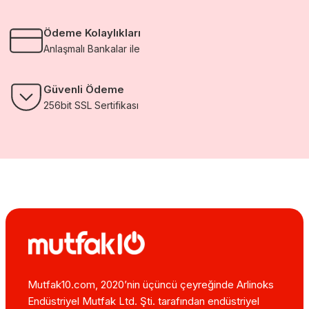
Ödeme Kolaylıkları
Anlaşmalı Bankalar ile
Güvenli Ödeme
256bit SSL Sertifikası
Mutfak10.com, 2020’nin üçüncü çeyreğinde Arlinoks
Endüstriyel Mutfak Ltd. Şti. tarafından endüstriyel