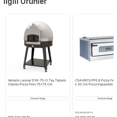
İlgili Ürünler
Venarro Leonar DYK-75-O Taş Tabanlı
CSA KRCS.PFE.6 Pizza Fırını
Odunlu Pizza Fırını 75×75 Cm
x 30 Cm Pizza Kapasiteli Ele
Ücretsiz Kargo
Ücretsiz Kargo
103.824,00
TL
Orijinal
Şu