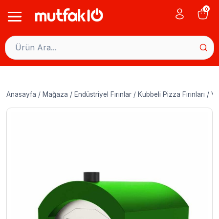
Skip
0
to
content
Anasayfa
/
Mağaza
/
Endüstriyel Fırınlar
/
Kubbeli Pizza Fırınları
/
Ve