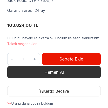
Stok Kodu: DYF - 7575/Y
Garanti süresi: 24 ay
103.824,00
TL
Bu ürünü havale ile ekstra %3 indirim ile satın alabilirsiniz.
Taksit seçenekleri
Venarro
Sepete Ekle
DYF-
7575
Hemen Al
Pizza
Ve
Pide
Kargo Bedava
Fırını,
Yeşil,
Ürünü daha ucuza buldum
75×75