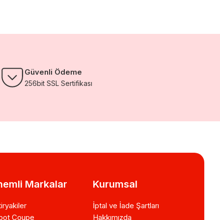
Güvenli Ödeme
256bit SSL Sertifikası
emli Markalar
Kurumsal
iryakiler
İptal ve İade Şartları
bot Coupe
Hakkımızda