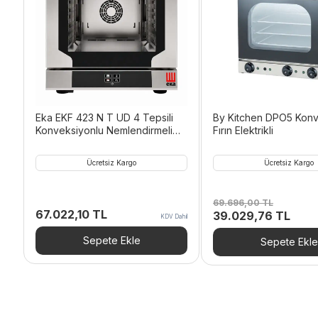
Eka EKF 423 N T UD 4 Tepsili
By Kitchen DPO5 Konv
Konveksiyonlu Nemlendirmeli
Fırın Elektrikli
Dijital Fırın 220 V
Ücretsiz Kargo
Ücretsiz Kargo
69.696,00
TL
67.022,10
TL
Orijinal
Şu
39.029,76
TL
KDV Dahil
fiyat:
anda
69.696,00 TL.
fiyat:
Sepete Ekle
Sepete Ekle
39.0