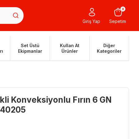
0
Giriş Yap
Sepetim
Set Üstü
Kullan At
Diğer
rı
Ekipmanlar
Ürünler
Kategoriler
ikli Konveksiyonlu Fırın 6 GN
 240205