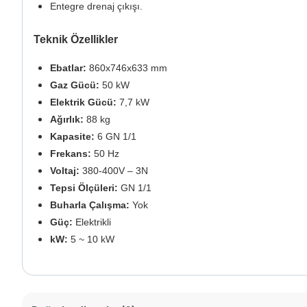
Entegre drenaj çıkışı.
Teknik Özellikler
Ebatlar:
860x746x633 mm
Gaz Gücü:
50 kW
Elektrik Gücü:
7,7 kW
Ağırlık:
88 kg
Kapasite:
6 GN 1/1
Frekans:
50 Hz
Voltaj:
380-400V – 3N
Tepsi Ölçüleri:
GN 1/1
Buharla Çalışma:
Yok
Güç:
Elektrikli
kW:
5 ~ 10 kW