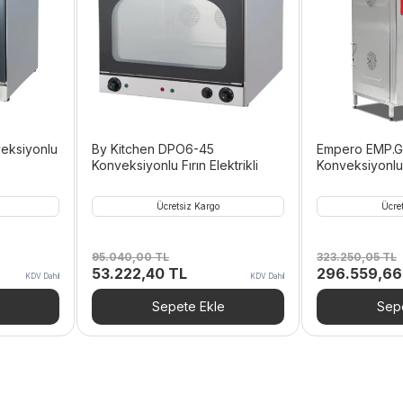
eksiyonlu
By Kitchen DPO6-45
Empero EMP.G
Konveksiyonlu Fırın Elektrikli
Konveksiyonlu 
Gn + 20×2/1 Gn
Ücretsiz Kargo
Ücre
95.040,00
TL
323.250,05
TL
Orijinal
Şu
Orijinal
53.222,40
TL
296.559,6
KDV Dahil
KDV Dahil
ki
fiyat:
andaki
fiyat:
95.040,00 TL.
fiyat:
323.250,05 T
Sepete Ekle
Sepe
29,76 TL.
53.222,40 TL.