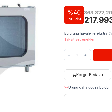
%40
363.322,2
Orijinal
217.99
İNDİRİM
fiyat:
363.32
Bu ürünü havale ile ekstra %3 
Taksit seçenekleri
Zanussi
Elektrikli
Konveksiyonlu
Fırın
Kargo Bedava
6
GN
Ürünü daha ucuza buldum
1/1
Kapasiteli
240205
adet