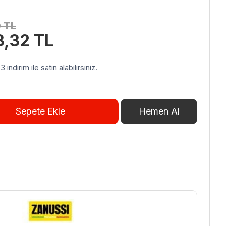
0
TL
Şu
3,32
TL
andaki
2,20 TL.
fiyat:
indirim ile satın alabilirsiniz.
217.993,32 TL.
Sepete Ekle
Hemen Al