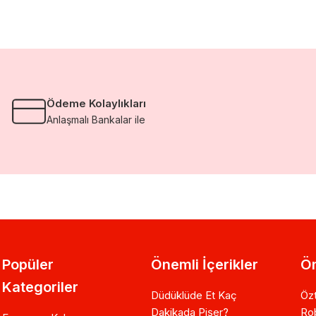
Ödeme Kolaylıkları
Anlaşmalı Bankalar ile
Popüler
Önemli İçerikler
Ön
Kategoriler
Düdüklüde Et Kaç
Özt
Dakikada Pişer?
Ro