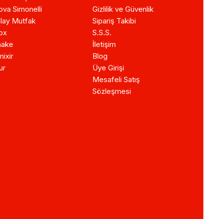
va Simonelli
Gizlilik ve Güvenlik
lay Mutfak
Sipariş Takibi
ox
S.S.S.
ake
İletişim
ixir
Blog
ur
Üye Girişi
Mesafeli Satış
Sözleşmesi