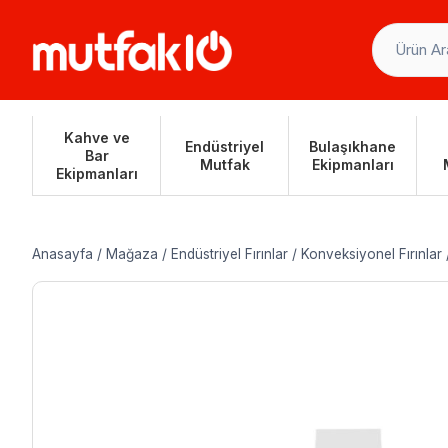
Skip
to
content
Kahve ve
Endüstriyel
Bulaşıkhane
Bar
Mutfak
Ekipmanları
Ekipmanları
Anasayfa
/
Mağaza
/
Endüstriyel Fırınlar
/
Konveksiyonel Fırınlar