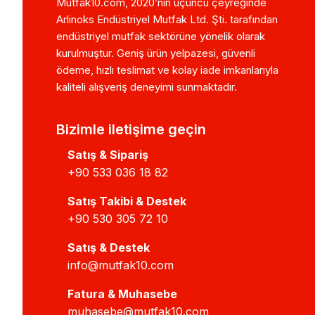
Mutfak10.com, 2020’nin üçüncü çeyreğinde
Arlinoks Endüstriyel Mutfak Ltd. Şti. tarafından
endüstriyel mutfak sektörüne yönelik olarak
kurulmuştur. Geniş ürün yelpazesi, güvenli
ödeme, hızlı teslimat ve kolay iade imkanlarıyla
kaliteli alışveriş deneyimi sunmaktadır.
Bizimle iletişime geçin
Satış & Sipariş
+90 533 036 18 82
Satış Takibi & Destek
+90 530 305 72 10
Satış & Destek
info@mutfak10.com
Fatura & Muhasebe
muhasebe@mutfak10.com