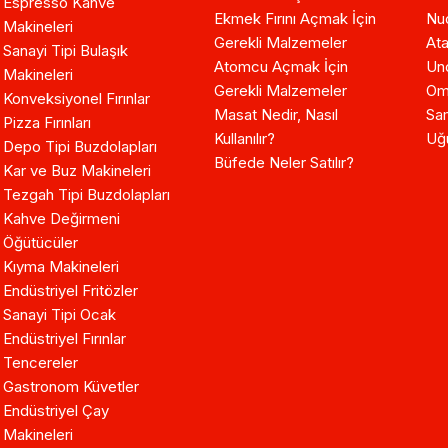
Espresso Kahve
Ekmek Fırını Açmak İçin
Nuo
Makineleri
Gerekli Malzemeler
Ata
Sanayi Tipi Bulaşık
Atomcu Açmak İçin
Un
Makineleri
Gerekli Malzemeler
Om
Konveksiyonel Fırınlar
Masat Nedir, Nasıl
Sam
Pizza Fırınları
Kullanılır?
Uğ
Depo Tipi Buzdolapları
Büfede Neler Satılır?
Kar ve Buz Makineleri
Tezgah Tipi Buzdolapları
Kahve Değirmeni
Öğütücüler
Kıyma Makineleri
Endüstriyel Fritözler
Sanayi Tipi Ocak
Endüstriyel Fırınlar
Tencereler
Gastronom Küvetler
Endüstriyel Çay
Makineleri