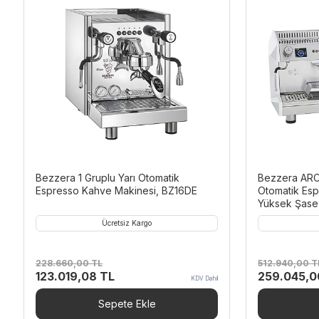
Bezzera 1 Gruplu Yarı Otomatik
Bezzera ARC
Espresso Kahve Makinesi, BZ16DE
Otomatik Esp
Yüksek Şase
Ücretsiz Kargo
228.660,00
TL
512.940,00
T
O
Ş
O
123.019,08
TL
259.045,
KDV Dahil
r
u
r
i
a
i
Sepete Ekle
j
n
j