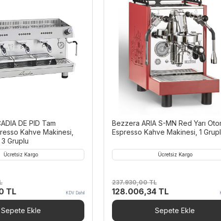
ADIA DE PID Tam
Bezzera ARIA S-MN Red Yarı Oto
resso Kahve Makinesi,
Espresso Kahve Makinesi, 1 Grup
 3 Gruplu
Ücretsiz Kargo
Ücretsiz Kargo
L
237.930,00
TL
Ş
O
Ş
00
TL
128.006,34
TL
KDV Dahil
u
r
u
a
i
a
Sepete Ekle
Sepete Ekle
n
j
n