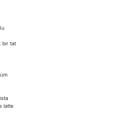
Bu
bir tat
 tüm
ista
 latte