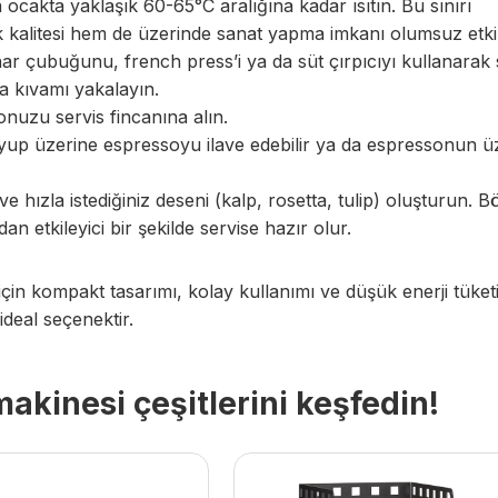
kta yaklaşık 60-65°C aralığına kadar ısıtın. Bu sınırı
kalitesi hem de üzerinde sanat yapma imkanı olumsuz etkil
r çubuğunu, french press’i ya da süt çırpıcıyı kullanarak 
 kıvamı yakalayın.
nuzu servis fincanına alın.
up üzerine espressoyu ilave edebilir ya da espressonun ü
hızla istediğiniz deseni (kalp, rosetta, tulip) oluşturun. B
etkileyici bir şekilde servise hazır olur.
çin kompakt tasarımı, kolay kullanımı ve düşük enerji tüket
ideal seçenektir.
kinesi çeşitlerini keşfedin!