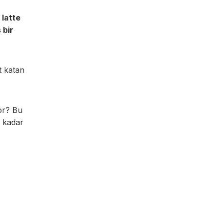
 latte
 bir
t katan
yor? Bu
a kadar