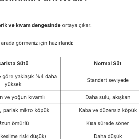
erik ve kıvam dengesinde
ortaya çıkar.
r arada görmeniz için hazırlandı:
Barista Sütü
Normal Süt
e göre yaklaşık %4 daha
Standart seviyede
yüksek
 ve yoğun kıvamlı
Daha sulu, akışkan
, parlak mikro köpük
Kaba ve düzensiz köpük
Uzun ömürlü
Kısa sürede söner
kesilme riski düşük)
Daha düşük