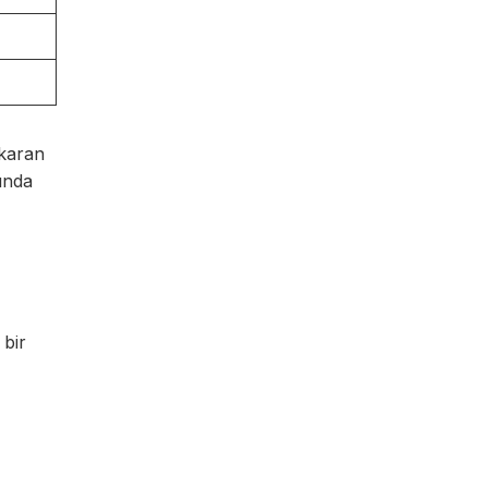
ıkaran
rında
 bir