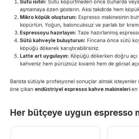
Sütü ısıtın:
Sütü köpürtmeden önce buharda veya oca
aşmamaya özen gösterin. Aksi takdirde hem köpük 
Mikro köpük oluşturun:
Espresso makinesinin buha
köpürtün. Yoğun, baloncuksuz ve parlak bir krema
Espressoyu hazırlayın:
Taze hazırlanmış espresso
Sütü kahveyle buluşturun:
Fincana önce sütü koy
köpüğü dökerek karıştırabilirsiniz.
Latte art uygulayın:
Köpüğü dökerken doğru açı ve 
kahveniz hem pürüzsüz kıvamlı hem de görsel açıdan 
Barista sütüyle profesyonel sonuçlar almak isteyenler i
öne çıkan
endüstriyel espresso kahve makineleri
en 
Her bütçeye uygun espresso ma