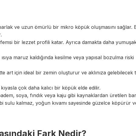
:
 parlak ve uzun ömürlü bir mikro köpük oluşmasını sağlar. 
.
msi bir lezzet profili katar. Ayrıca damakta daha yumuşak 
ısıya maruz kaldığında kesilme veya yapısal bozulma riski
te art için ideal bir zemin oluşturur ve aklınıza gelebilecek
yasla çok daha kalıcı bir köpük elde edilir.
 badem, soya, fındık veya kaju gibi kaynaklardan üretilen bar
 gibi sulu kalmaz, yoğun kıvamı sayesinde güzelce köpürür ve
asındaki Fark Nedir?