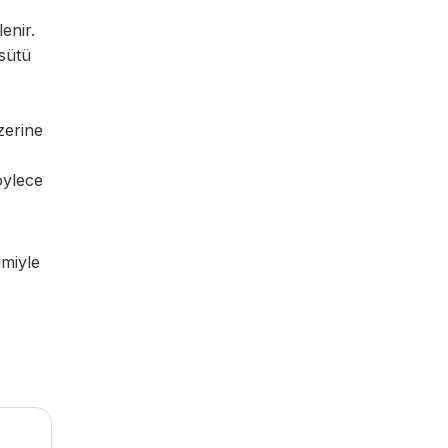
enir.
sütü
zerine
öylece
imiyle