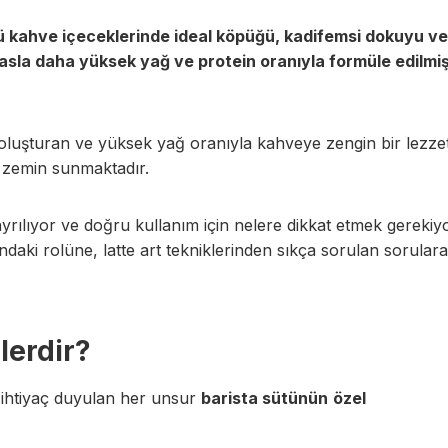
lü kahve içeceklerinde ideal köpüğü, kadifemsi dokuyu ve
asla daha yüksek yağ ve protein oranıyla formüle edilmiş
 oluşturan ve yüksek yağ oranıyla kahveye zengin bir lezze
ir zemin sunmaktadır.
ayrılıyor ve doğru kullanım için nelere dikkat etmek gereki
daki rolüne, latte art tekniklerinden sıkça sorulan sorular
lerdir?
in ihtiyaç duyulan her unsur
barista sütünün
özel