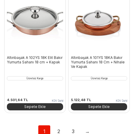
Altınbaşak A 102YS 18K Elit Bakır
Altınbaşak A 101YS 18KA Bakır
Yumurta Sahanı 18 cm + Kapak
Yumurta Sahanı 18 Cm + Nihale
Ve Kapak
Ücretsiz Kargo
Ücretsiz Kargo
4.501,64
TL
5.122,48
TL
KDV Dahil
KDV Dahil
Sepete Ekle
Sepete Ekle
1
2
3
→