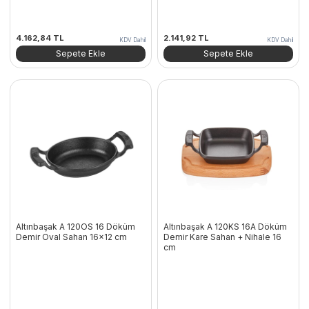
4.162,84
TL
2.141,92
TL
KDV Dahil
KDV Dahil
Sepete Ekle
Sepete Ekle
Altınbaşak A 120OS 16 Döküm
Altınbaşak A 120KS 16A Döküm
Demir Oval Sahan 16×12 cm
Demir Kare Sahan + Nihale 16
cm