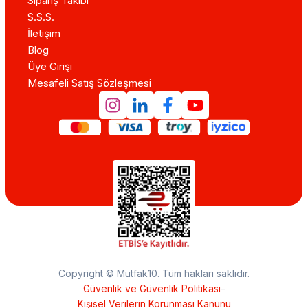
Sipariş Takibi
S.S.S.
İletişim
Blog
Üye Girişi
Mesafeli Satış Sözleşmesi
Copyright © Mutfak10. Tüm hakları saklıdır.
Güvenlik ve Güvenlik Politikası
–
Kişisel Verilerin Korunması Kanunu