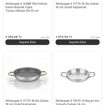
Altınbaşak A 120BB 19A Döküm
Altınbaşak A 117YS 16 Alu Sahan
Demir Böbrek Fajita
16 cm Granit Kaplamalı
Tavası+Nihale 19×10 cm
2.253,68
TL
1.470,04
TL
KDV Dahil
KDV Dahil
Sepete Ekle
Sepete Ekle
Altınbaşak A 117YS 18 Alu Sahan
Altınbaşak A 119YS 14 Beyaz İnci
18 cm Granit Kaplamalı
Yumurta Sahanı 14 cm