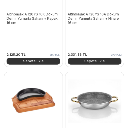
Altınbaşak A 120YS 16K Döküm
Altınbaşak A 120YS 16A Döküm
Demir Yumurta Sahanı + Kapak
Demir Yumurta Sahanı + Nihale
16 cm
16 cm
2.125,20
TL
2.331,56
TL
KDV Dahil
KDV Dahil
Sepete Ekle
Sepete Ekle