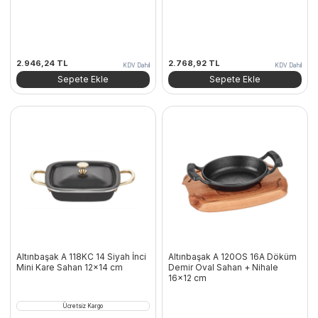
2.946,24
TL
2.768,92
TL
KDV Dahil
KDV Dahil
Sepete Ekle
Sepete Ekle
Altınbaşak A 118KC 14 Siyah İnci
Altınbaşak A 120OS 16A Döküm
Mini Kare Sahan 12×14 cm
Demir Oval Sahan + Nihale
16×12 cm
Ücretsiz Kargo