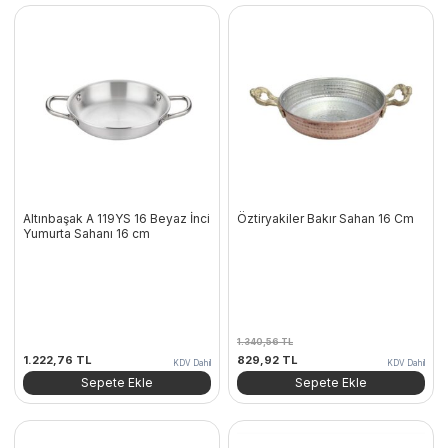
Altınbaşak A 119YS 16 Beyaz İnci
Öztiryakiler Bakır Sahan 16 Cm
Yumurta Sahanı 16 cm
1.340,56
TL
Orijinal
Şu
1.222,76
TL
829,92
TL
KDV Dahil
KDV Dahil
fiyat:
andaki
Sepete Ekle
Sepete Ekle
1.340,56 TL.
fiyat:
829,92 TL.