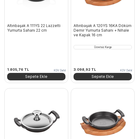
Altınbaşak A 111YS 22 Lazzetti
Altınbaşak A 120YS 16KA Döküm
Yumurta Sahanı 22 cm
Demir Yumurta Sahanı + Nihale
ve Kapak 16 cm
Ücretsiz Kargo
1.805,76
TL
3.098,92
TL
KDV Dahil
KDV Dahil
Sepete Ekle
Sepete Ekle