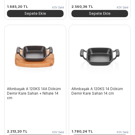
1.685,20
TL
2.560,36
TL
KDV Dahil
KDV Dahil
Sepete Ekle
Sepete Ekle
Altınbaşak A 120KS 14A Döküm
Altınbaşak A 120KS 14 Döküm
Demir Kare Sahan + Nihale 14
Demir Kare Sahan 14 cm
cm
2.213,20
TL
1.780,24
TL
KDV Dahil
KDV Dahil