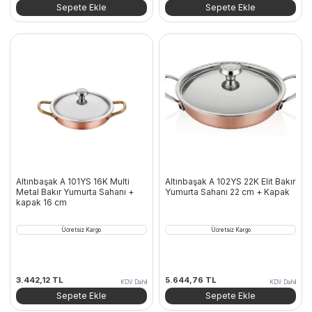
Sepete Ekle
Sepete Ekle
Altınbaşak A 101YS 16K Multi
Altınbaşak A 102YS 22K Elit Bakır
Metal Bakır Yumurta Sahanı +
Yumurta Sahanı 22 cm + Kapak
kapak 16 cm
Ücretsiz Kargo
Ücretsiz Kargo
3.442,12
TL
5.644,76
TL
KDV Dahil
KDV Dahil
Sepete Ekle
Sepete Ekle