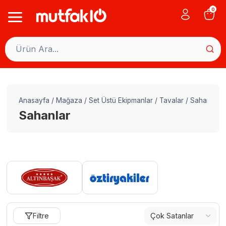
Skip
0
to
content
Anasayfa
/
Mağaza
/
Set Üstü Ekipmanlar
/
Tavalar
/
Sahanlar
Sahanlar
Filtre