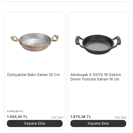
Öztiryakiler Bakır Sahan 20 Cm
Altınbaşak A 120YS 16 Döküm
Demir Yumurta Sahanı 16 cm
1.619,40
TL
Orijinal
Şu
1.003,20
TL
1.875,28
TL
KDV Dahil
KDV Dahil
fiyat:
andaki
Sepete Ekle
Sepete Ekle
1.619,40 TL.
fiyat:
1.003,20 TL.