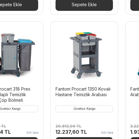
00 TL.
fiyat:
36.804,00 TL.
fiyat:
50.
epete Ekle
Sepete Ekle
17.057,88 TL.
18.033,96 TL.
rocart 318 Pres
Fantom Procart 1350 Kovalı
Fant
laplı Temizlik
Hastane Temizlik Arabası
Ara
Çöp Bölmeli
Ücretsiz Kargo
Ücretsiz Kargo
0
TL
20.813,00
TL
3.2
Şu
Orijinal
Şu
Orij
44
TL
12.237,60
TL
1.9
KDV Dahil
KDV Dahil
andaki
fiyat:
andaki
fiya