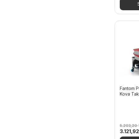
4.592,4
Fantom P
Kova Takı
5.203,20
Orijinal
3.121,9
fiyat: