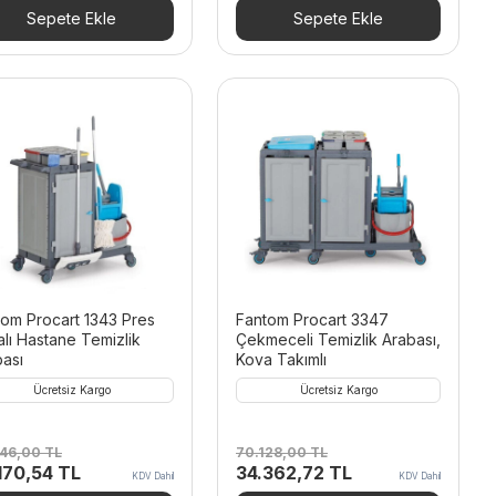
210,00 TL.
fiyat:
77.172,00 TL.
fiyat:
Sepete Ekle
Sepete Ekle
41.262,90 TL.
37.814,28 TL.
om Procart 1343 Pres
Fantom Procart 3347
lı Hastane Temizlik
Çekmeceli Temizlik Arabası,
ası
Kova Takımlı
Ücretsiz Kargo
Ücretsiz Kargo
246,00
TL
70.128,00
TL
inal
Şu
Orijinal
Şu
170,54
TL
34.362,72
TL
KDV Dahil
KDV Dahil
t:
andaki
fiyat:
andaki