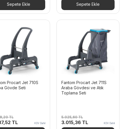
916,00 TL.
fiyat:
48.684,00 TL.
fiyat:
Sepete Ekle
Sepete Ekle
24.948,84 TL.
23.855,16 TL.
om Procart Jet 710S
Fantom Procart Jet 711S
ba Gövde Seti
Araba Gövdesi ve Atık
Toplama Seti
29,20
TL
5.025,60
TL
inal
Şu
Orijinal
Şu
37,52
TL
3.015,36
TL
KDV Dahil
KDV Dahil
t:
andaki
fiyat:
andaki