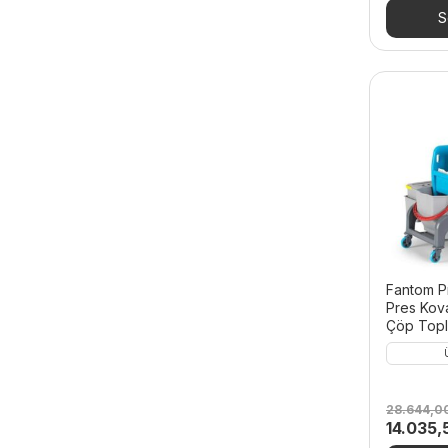
69.570,
S
Fantom P
Pres Kova
Çöp Topl
28.644,0
Orijinal
14.035
fiyat: