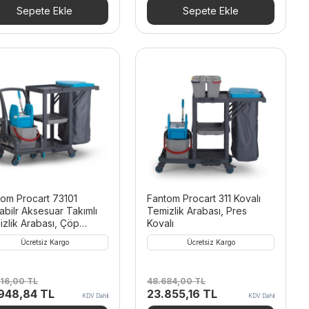
246,00 TL.
fiyat:
70.128,00 TL.
fiyat:
Sepete Ekle
Sepete Ekle
22.170,54 TL.
34.362,72 TL.
om Procart 73101
Fantom Procart 311 Kovalı
labilr Aksesuar Takımlı
Temizlik Arabası, Pres
zlik Arabası, Çöp
Kovalı
eli
Ücretsiz Kargo
Ücretsiz Kargo
916,00
TL
48.684,00
TL
inal
Şu
Orijinal
Şu
.948,84
TL
23.855,16
TL
KDV Dahil
KDV Dahil
t:
andaki
fiyat:
andaki