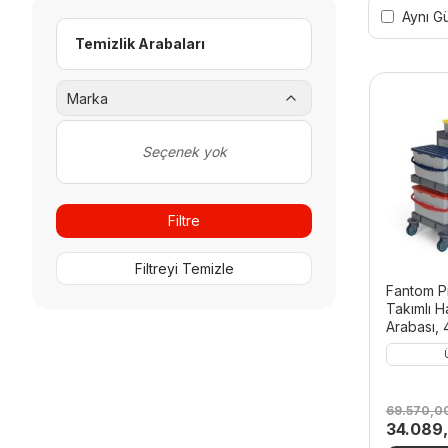
Aynı G
Temizlik Arabaları
Marka
Seçenek yok
Filtre
Filtreyi Temizle
Fantom P
Takımlı H
Arabası, 
69.570,0
Orijinal
34.089
fiyat: