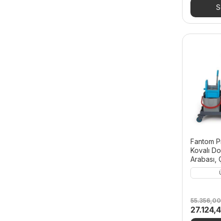
34.812,
S
Fantom P
Kovalı Do
Arabası, 
55.356,0
Orijinal
27.124,
fiyat: