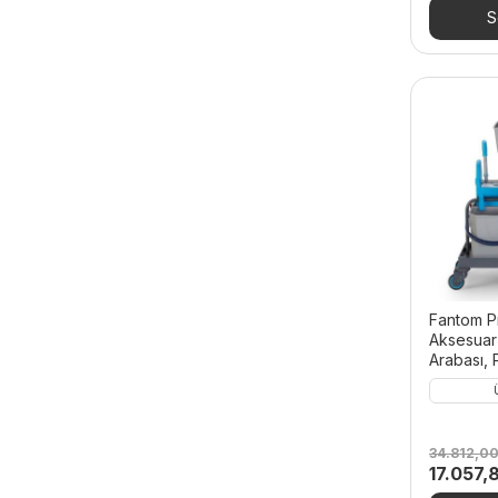
58.884,
S
Fantom P
Aksesuar 
Arabası, 
34.812,0
Orijinal
17.057,
fiyat: