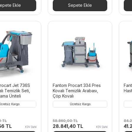
00 TL.
fiyat:
7.286,00 TL.
fiyat:
17.
epete Ekle
Sepete Ekle
34.089,30 TL.
3.570,34 TL.
rocart Jet 736S
Fantom Procart 334 Pres
Fan
lı Temizlik Seti,
Kovalı Temizlik Arabası,
Hast
ama Üniteli
Çöp Kovalı
Ücretsiz Kargo
Ücretsiz Kargo
0
TL
58.860,00
TL
84.
Şu
Orijinal
Şu
Orij
,56
TL
28.841,40
TL
41.
KDV Dahil
KDV Dahil
andaki
fiyat:
andaki
fiya