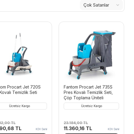
tom Procart Jet 720S
Fantom Procart Jet 735S
 Kovalı Temizlik Seti
Pres Kovalı Temizlik Seti,
Çöp Toplama Üniteli
Ücretsiz Kargo
Ücretsiz Kargo
532,00
TL
23.184,00
TL
inal
Şu
Orijinal
Şu
590,68
TL
11.360,16
TL
KDV Dahil
KDV Dahil
t:
andaki
fiyat:
andaki