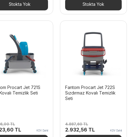
29,20 TL.
fiyat:
5.025,60 TL.
fiyat:
Stokta Yok
Stokta Yok
1.937,52 TL.
3.015,36 TL.
om Procart Jet 721S
Fantom Procart Jet 722S
 Kovalı Temizlik Seti
Sızdırmaz Kovalı Temizlik
Seti
06,00
TL
4.887,60
TL
inal
Şu
Orijinal
Şu
423,60
TL
2.932,56
TL
KDV Dahil
KDV Dahil
t:
andaki
fiyat:
andaki