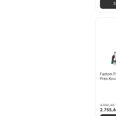
55.356,
S
Fantom P
Pres Kova
4.592,40
Orijinal
2.755,
fiyat: