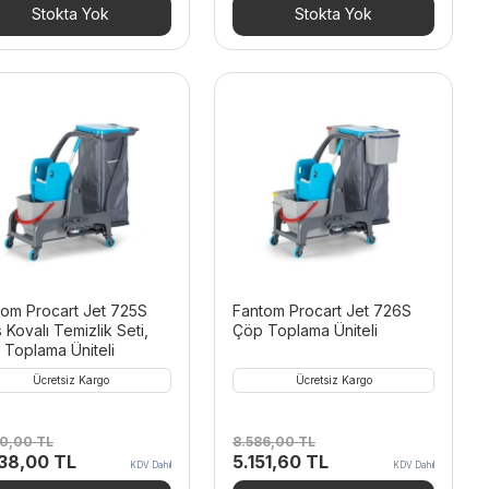
06,00 TL.
fiyat:
4.887,60 TL.
fiyat:
Stokta Yok
Stokta Yok
3.423,60 TL.
2.932,56 TL.
tom Procart Jet 725S
Fantom Procart Jet 726S
 Kovalı Temizlik Seti,
Çöp Toplama Üniteli
Toplama Üniteli
Ücretsiz Kargo
Ücretsiz Kargo
30,00
TL
8.586,00
TL
inal
Şu
Orijinal
Şu
238,00
TL
5.151,60
TL
KDV Dahil
KDV Dahil
t:
andaki
fiyat:
andaki