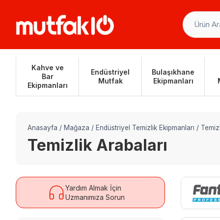
Skip
to
content
Kahve ve
Endüstriyel
Bulaşıkhane
Bar
Mutfak
Ekipmanları
Ekipmanları
Anasayfa
/
Mağaza
/
Endüstriyel Temizlik Ekipmanları
/
Temizl
Temizlik Arabaları
Yardım Almak İçin
Uzmanımıza Sorun