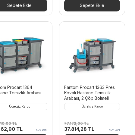
532,00 TL.
fiyat:
23.184,00 TL.
fiyat:
Sepete Ekle
Sepete Ekle
8.590,68 TL.
11.360,16 TL.
tom Procart 1364
Fantom Procart 1363 Pres
ane Temizlik Arabası
Kovalı Hastane Temizlik
Arabası, 2 Çöp Bölmeli
Ücretsiz Kargo
Ücretsiz Kargo
210,00
TL
77.172,00
TL
inal
Şu
Orijinal
Şu
262,90
TL
37.814,28
TL
KDV Dahil
KDV Dahil
t:
andaki
fiyat:
andaki