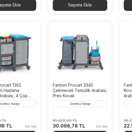
00 TL.
fiyat:
58.860,00 TL.
fiyat:
84.
epete Ekle
Sepete Ekle
14.035,56 TL.
28.841,40 TL.
rocart 1362
Fantom Procart 3345
Fant
i Hastane
Çekmeceli Temizlik Arabası,
Kova
Arabası, 4 Çöp
Pres Kovalı
Arab
Ücretsiz Kargo
Ücretsiz Kargo
0
TL
61.422,00
TL
45.
Şu
Orijinal
Şu
Orij
,16
TL
30.096,78
TL
22.
KDV Dahil
KDV Dahil
andaki
fiyat:
andaki
fiya