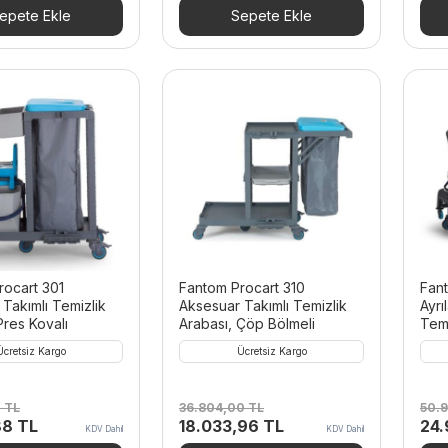
00 TL.
fiyat:
61.422,00 TL.
fiyat:
45.
epete Ekle
Sepete Ekle
28.853,16 TL.
30.096,78 TL.
rocart 301
Fantom Procart 310
Fant
Takımlı Temizlik
Aksesuar Takımlı Temizlik
Ayrı
Pres Kovalı
Arabası, Çöp Bölmeli
Temi
Bölm
Ücretsiz Kargo
Ücretsiz Kargo
0
TL
36.804,00
TL
50.
Şu
Orijinal
Şu
Orij
88
TL
18.033,96
TL
24
KDV Dahil
KDV Dahil
andaki
fiyat:
andaki
fiya