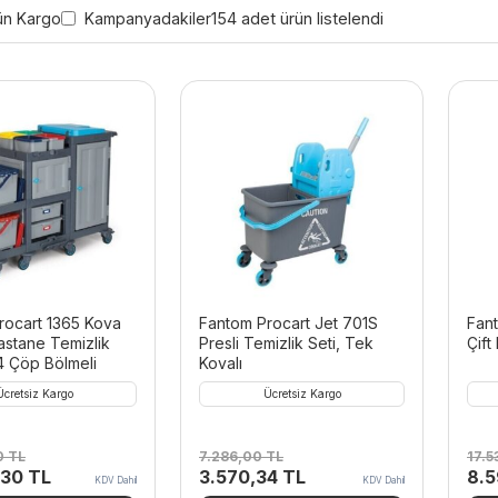
ün Kargo
Kampanyadakiler
154 adet ürün listelendi
rocart 1365 Kova
Fantom Procart Jet 701S
Fan
astane Temizlik
Presli Temizlik Seti, Tek
Çift
4 Çöp Bölmeli
Kovalı
Ücretsiz Kargo
Ücretsiz Kargo
0
TL
7.286,00
TL
17.
Şu
Orijinal
Şu
Orij
,30
TL
3.570,34
TL
8.
KDV Dahil
KDV Dahil
andaki
fiyat:
andaki
fiya