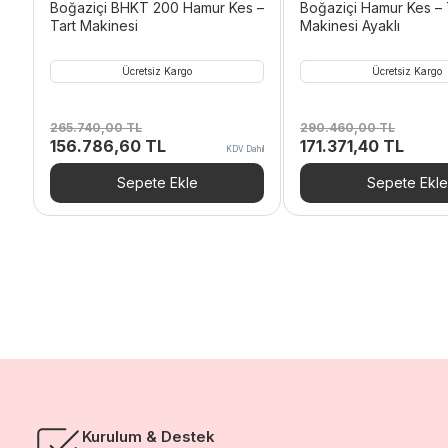
Boğaziçi BHKT 200 Hamur Kes –
Boğaziçi Hamur Kes – 
Tart Makinesi
Makinesi Ayaklı
Ücretsiz Kargo
Ücretsiz Kargo
265.740,00
TL
290.460,00
TL
Orijinal
Şu
Orijinal
Şu
156.786,60
TL
171.371,40
TL
KDV Dahil
fiyat:
andaki
fiyat:
andak
265.740,00 TL.
fiyat:
290.460,00 TL.
fiyat:
Sepete Ekle
Sepete Ekle
156.786,60 TL.
171.3
Kurulum & Destek