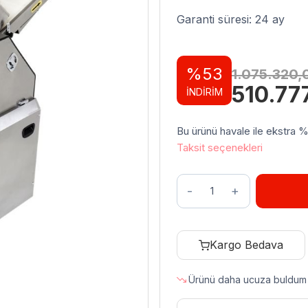
Garanti süresi: 24 ay
%53
1.075.320
Orijinal
510.77
İNDİRİM
fiyat:
1.075.3
Bu ürünü havale ile ekstra %3 
Taksit seçenekleri
Dirmak
DKT
Serisi
Volumetrik
Kargo Bedava
Kestart
Makinesi
Ürünü daha ucuza buldum
250
gr