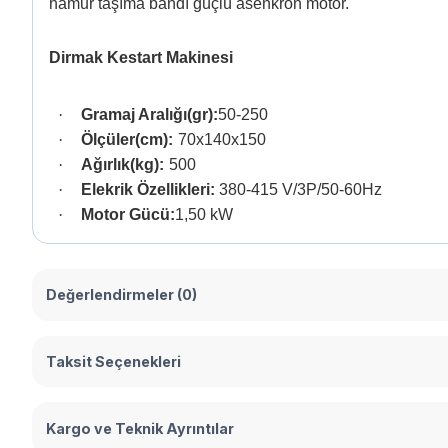
hamur taşıma bandı güçlü asenkron motor.
Dirmak Kestart Makinesi
·
Gramaj Aralığı(gr):
50-250
·
Ölçüler(cm):
70x140x150
·
Ağırlık(kg):
500
·
Elekrik Özellikleri:
380-415 V/3P/50-60Hz
·
Motor Gücü:
1,50
kW
Değerlendirmeler (0)
Taksit Seçenekleri
Kargo ve Teknik Ayrıntılar