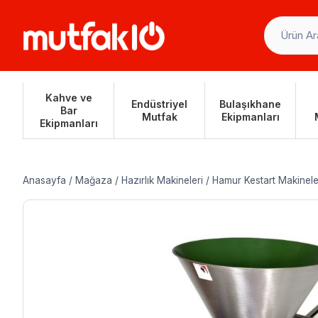
Skip
to
content
Kahve ve
Endüstriyel
Bulaşıkhane
Bar
Mutfak
Ekipmanları
Ekipmanları
Anasayfa
/
Mağaza
/
Hazırlık Makineleri
/
Hamur Kestart Makinele