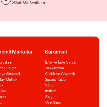
256bit SSL Sertifikası
emli Markalar
Kurumsal
iryakiler
İptal ve İade Şartları
bot Coupe
Hakkımızda
va Simonelli
Gizlilik ve Güvenlik
lay Mutfak
Sipariş Takibi
ox
S.S.S.
ake
İletişim
ixir
Blog
ur
Üye Girişi