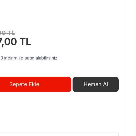
,00
TL
Şu
7,00
TL
andaki
20,00 TL.
fiyat:
indirim ile satın alabilirsiniz.
510.777,00 TL.
Sepete Ekle
Hemen Al