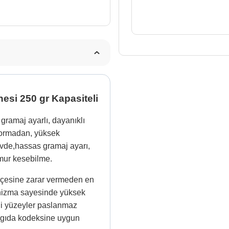
Kapasiteli
adet
nesi 250 gr Kapasiteli
gramaj ayarlı, dayanıklı
yormadan, yüksek
vde,hassas gramaj ayarı,
amur kesebilme.
şçesine zarar vermeden en
kanizma sayesinde yüksek
ği yüzeyler paslanmaz
 gıda kodeksine uygun