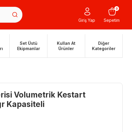
0
Giriş Yap
Sepetim
Set Üstü
Kullan At
Diğer
rı
Ekipmanlar
Ürünler
Kategoriler
isi Volumetrik Kestart
r Kapasiteli