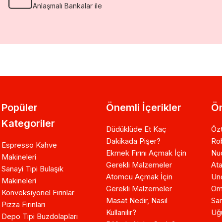
Anlaşmalı Bankalar ile
Popüler
Önemli İçerikler
Ön
Kategoriler
Düdüklüde Et Kaç
Özt
Dakikada Pişer?
Ro
Espresso Kahve
Ekmek Fırını Açmak İçin
Nuo
Makineleri
Gerekli Malzemeler
Ata
Sanayi Tipi Bulaşık
Atomcu Açmak İçin
Un
Makineleri
Gerekli Malzemeler
Om
Konveksiyonel Fırınlar
Masat Nedir, Nasıl
Sam
Pizza Fırınları
Kullanılır?
Uğ
Depo Tipi Buzdolapları