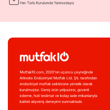
Her Türlü Kurulumda Yanınızdayız
Mutfak10.com, 2020’nin üçüncü çeyreğinde
Arlinoks Endüstriyel Mutfak Ltd. Şti. tarafından
endüstriyel mutfak sektörüne yönelik olarak
kurulmuştur. Geniş ürün yelpazesi, güvenli
ödeme, hızlı teslimat ve kolay iade imkanlarıyla
kaliteli alışveriş deneyimi sunmaktadır.