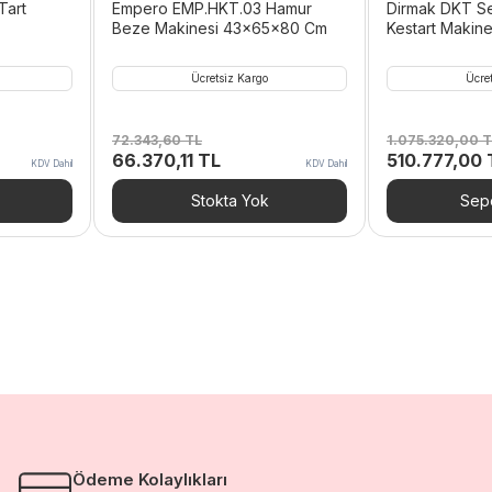
Tart
Empero EMP.HKT.03 Hamur
Dirmak DKT Serisi Volumetrik
Beze Makinesi 43x65x80 Cm
Kestart Makine
Kapasiteli
Ücretsiz Kargo
Ücre
72.343,60
TL
1.075.320,00
T
Orijinal
Şu
Orijinal
66.370,11
TL
510.777,00
KDV Dahil
KDV Dahil
i
fiyat:
andaki
fiyat:
72.343,60 TL.
fiyat:
1.075.320,00
Stokta Yok
Sepe
71,40 TL.
66.370,11 TL.
Ödeme Kolaylıkları