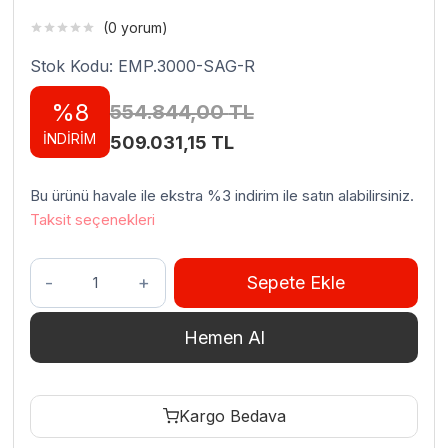
(0 yorum)
Stok Kodu: EMP.3000-SAG-R
%8
554.844,00
TL
İNDİRİM
Orijinal
Şu
509.031,15
TL
fiyat:
andaki
Bu ürünü havale ile ekstra %3 indirim ile satın alabilirsiniz.
554.844,00 TL.
fiyat:
Taksit seçenekleri
509.031,15 TL.
Empero
Sepete Ekle
Konveyörlü
Bulaşık
Hemen Al
Makinesi
Ön
Yıkamalı
Kargo Bedava
Kurutma
Tünelli