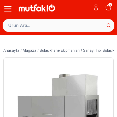
Skip
0
to
content
Anasayfa
/
Mağaza
/
Bulaşıkhane Ekipmanları
/
Sanayi Tipi Bulaşık 