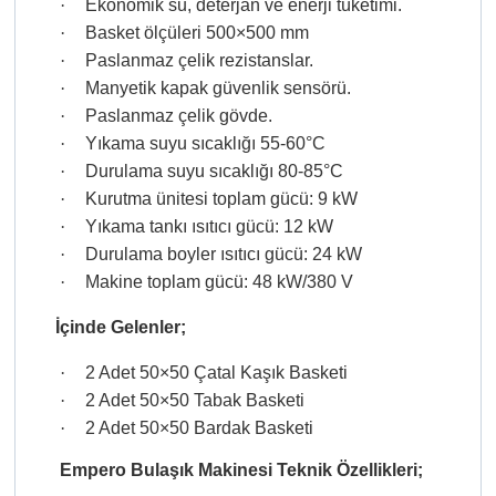
·
Ekonomik su, deterjan ve enerji tüketimi.
·
Basket ölçüleri 500×500 mm
·
Paslanmaz çelik rezistanslar.
·
Manyetik kapak güvenlik sensörü.
·
Paslanmaz çelik gövde.
·
Yıkama suyu sıcaklığı 55-60°C
·
Durulama suyu sıcaklığı 80-85°C
·
Kurutma ünitesi toplam gücü: 9 kW
·
Yıkama tankı ısıtıcı gücü: 12 kW
·
Durulama boyler ısıtıcı gücü: 24 kW
·
Makine toplam gücü: 48 kW/380 V
İçinde Gelenler;
·
2 Adet 50×50 Çatal Kaşık Basketi
·
2 Adet 50×50 Tabak Basketi
·
2 Adet 50×50 Bardak Basketi
Empero Bulaşık Makinesi Teknik Özellikleri;