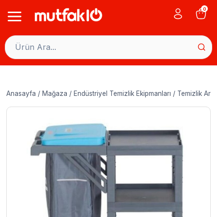
Skip
0
to
content
Anasayfa
/
Mağaza
/
Endüstriyel Temizlik Ekipmanları
/
Temizlik Arab