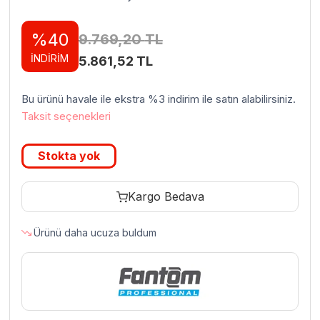
%40
9.769,20
TL
İNDİRİM
Orijinal
Şu
5.861,52
TL
fiyat:
andaki
Bu ürünü havale ile ekstra %3 indirim ile satın alabilirsiniz.
9.769,20 TL.
fiyat:
Taksit seçenekleri
5.861,52 TL.
Stokta yok
Kargo Bedava
Ürünü daha ucuza buldum