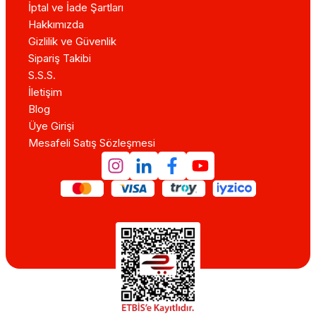
İptal ve İade Şartları
Hakkımızda
Gizlilik ve Güvenlik
Sipariş Takibi
S.S.S.
İletişim
Blog
Üye Girişi
Mesafeli Satış Sözleşmesi