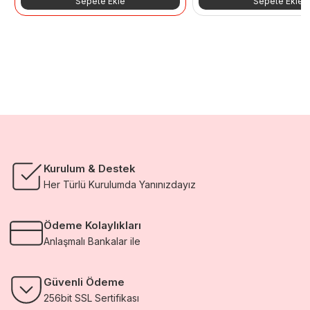
Sepete Ekle
Sepete Ekle
15.300,00 TL.
fiyat:
13.500,00 TL.
fiyat:
8.568,00 TL.
7.560,00 TL.
Kurulum & Destek
Her Türlü Kurulumda Yanınızdayız
Ödeme Kolaylıkları
Anlaşmalı Bankalar ile
Güvenli Ödeme
256bit SSL Sertifikası