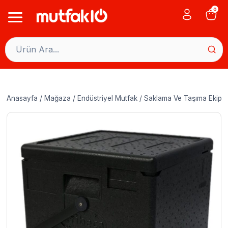
Skip
0
to
content
Anasayfa
/
Mağaza
/
Endüstriyel Mutfak
/
Saklama Ve Taşıma Ekipma