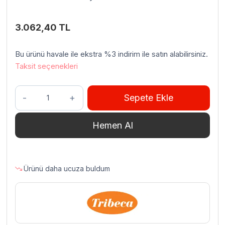
3.062,40
TL
Bu ürünü havale ile ekstra %3 indirim ile satın alabilirsiniz.
Taksit seçenekleri
Tribeca
Sepete Ekle
EPP-
3535H
Hemen Al
Pizza
Kutusu
33×33
Cm
Ürünü daha ucuza buldum
8
Pizzalık
43
L